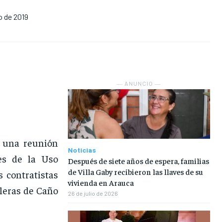
o de 2019
NOSOTROS
NOSOTROS
NOSOTROS
NOSOTROS
INSTITUCIONAL
INSTITUCIONAL
INSTITUCIONAL
INSTITUCIONAL
PUATE CON NOSOTROS
PUATE CON NOSOTROS
PUATE CON NOSOTROS
PUATE CON NOSOTROS
― ANUNCIO ―
r una reunión
Noticias
tes de la Uso
Después de siete años de espera, familias
de Villa Gaby recibieron las llaves de su
 contratistas
vivienda en Arauca
oleras de Caño
26 de julio de 2026