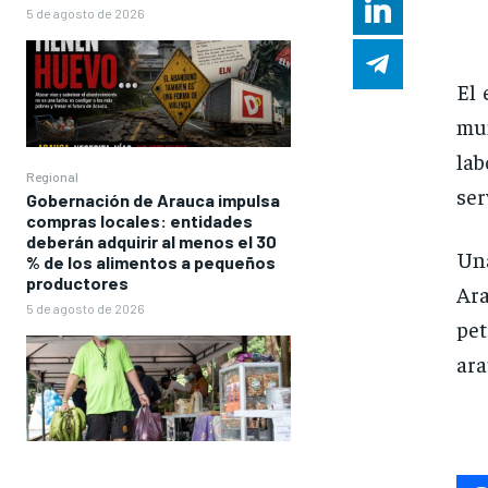
5 de agosto de 2026
El 
mu
lab
Regional
ser
Gobernación de Arauca impulsa
compras locales: entidades
deberán adquirir al menos el 30
Una
% de los alimentos a pequeños
productores
Ar
5 de agosto de 2026
pet
ara