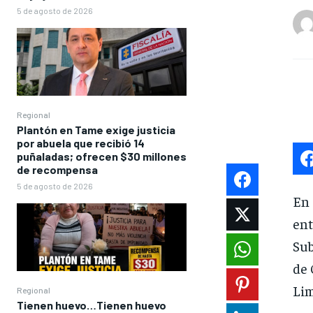
5 de agosto de 2026
Regional
Plantón en Tame exige justicia
por abuela que recibió 14
puñaladas; ofrecen $30 millones
de recompensa
5 de agosto de 2026
En 
en
Sub
de 
Lim
Regional
Tienen huevo…Tienen huevo