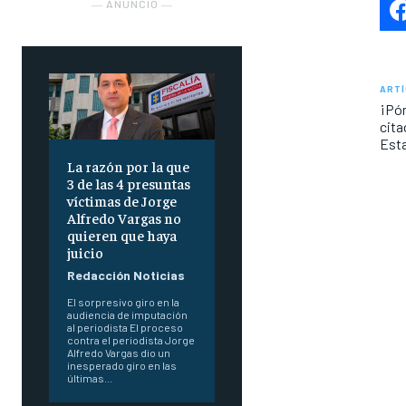
― ANUNCIO ―
ARTÍ
¡Pón
cita
Esta
La razón por la que
3 de las 4 presuntas
víctimas de Jorge
Alfredo Vargas no
quieren que haya
juicio
Redacción Noticias
El sorpresivo giro en la
audiencia de imputación
al periodista El proceso
contra el periodista Jorge
Alfredo Vargas dio un
inesperado giro en las
últimas...