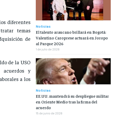
os diferentes
Noticias
tratar temas
El talento araucano brillará en Bogotá:
Valentino Caroprese actuará en Joropo
dquisición de
al Parque 2026
1 de julio de 2026
aldo de la USO
s acuerdos y
aborales a los
Noticias
EE.UU. mantendrá su despliegue militar
en Oriente Medio tras la firma del
acuerdo
15 de junio de 2026