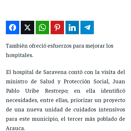
DEPORTES
DEPORTES
DEPORTES
DEPORTES
ENTRETENIMIENTO
ENTRETENIMIENTO
ENTRETENIMIENTO
ENTRETENIMIENTO
EN VIVO
EN VIVO
EN VIVO
EN VIVO
También ofreció esfuerzos para mejorar los
NOSOTROS
NOSOTROS
NOSOTROS
NOSOTROS
hospitales.
INSTITUCIONAL
INSTITUCIONAL
INSTITUCIONAL
INSTITUCIONAL
PUATE CON NOSOTROS
PUATE CON NOSOTROS
PUATE CON NOSOTROS
PUATE CON NOSOTROS
El hospital de Saravena contó con la visita del
ministro de Salud y Protección Social, Juan
Pablo Uribe Restrepo; en ella identificó
necesidades, entre ellas, priorizar un proyecto
de una nueva unidad de cuidados intensivos
para este municipio, el tercer más poblado de
Arauca.