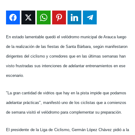
ENTRETENIMIENTO
ENTRETENIMIENTO
ENTRETENIMIENTO
ENTRETENIMIENTO
EN VIVO
EN VIVO
EN VIVO
EN VIVO
NOSOTROS
NOSOTROS
NOSOTROS
NOSOTROS
En estado lamentable quedó el velódromo municipal de Arauca luego
de la realización de las fiestas de Santa Bárbara, según manifestaron
INSTITUCIONAL
INSTITUCIONAL
INSTITUCIONAL
INSTITUCIONAL
dirigentes del ciclismo y corredores que en las últimas semanas han
PUATE CON NOSOTROS
PUATE CON NOSOTROS
PUATE CON NOSOTROS
PUATE CON NOSOTROS
visto frustradas sus intenciones de adelantar entrenamientos en ese
escenario.
"La gran cantidad de vidrios que hay en la pista impide que podamos
adelantar prácticas", manifestó uno de los ciclistas que a comienzos
de semana visitó el velódromo para complementar su preparación.
El presidente de la Liga de Ciclismo, Germán López Chávez pidió a la