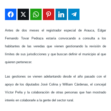
ENTRETENIMIENTO
ENTRETENIMIENTO
ENTRETENIMIENTO
ENTRETENIMIENTO
EN VIVO
EN VIVO
EN VIVO
EN VIVO
NOSOTROS
NOSOTROS
NOSOTROS
NOSOTROS
Antes de dos meses el registrador especial de Arauca, Edgar
Fernando Tovar Pedraza estaría convocando a consulta a los
INSTITUCIONAL
INSTITUCIONAL
INSTITUCIONAL
INSTITUCIONAL
habitantes de las veredas que vienen gestionando la revisión de
PUATE CON NOSOTROS
PUATE CON NOSOTROS
PUATE CON NOSOTROS
PUATE CON NOSOTROS
límites de sus jurisdicciones y que buscan definir el municipio al que
quieren pertenecer.
Las gestiones se vienen adelantando desde el año pasado con el
apoyo de los diputados José Colina y William Cárdenas, el concejal
Víctor Peña y la colaboración de otras personas que han mostrado
interés en colaborarle a la gente del sector rural.