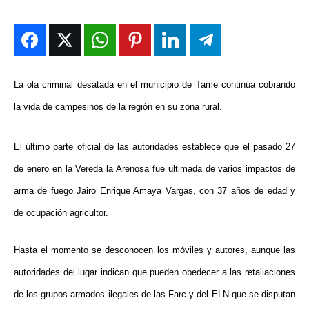
ENTRETENIMIENTO
ENTRETENIMIENTO
ENTRETENIMIENTO
ENTRETENIMIENTO
EN VIVO
EN VIVO
EN VIVO
EN VIVO
NOSOTROS
NOSOTROS
NOSOTROS
NOSOTROS
La ola criminal desatada en el municipio de Tame continúa cobrando
la vida de campesinos de la región en su zona rural.
INSTITUCIONAL
INSTITUCIONAL
INSTITUCIONAL
INSTITUCIONAL
PUATE CON NOSOTROS
PUATE CON NOSOTROS
PUATE CON NOSOTROS
PUATE CON NOSOTROS
El último parte oficial de las autoridades establece que el pasado 27
de enero en la Vereda la Arenosa fue ultimada de varios impactos de
arma de fuego Jairo Enrique Amaya Vargas, con 37 años de edad y
de ocupación agricultor.
Hasta el momento se desconocen los móviles y autores, aunque las
autoridades del lugar indican que pueden obedecer a las retaliaciones
de los grupos armados ilegales de las Farc y del ELN que se disputan