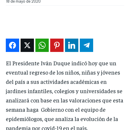
18 de mayo de 2020
DEPORTES
DEPORTES
DEPORTES
DEPORTES
ENTRETENIMIENTO
ENTRETENIMIENTO
ENTRETENIMIENTO
ENTRETENIMIENTO
EN VIVO
EN VIVO
EN VIVO
EN VIVO
NOSOTROS
NOSOTROS
NOSOTROS
NOSOTROS
INSTITUCIONAL
INSTITUCIONAL
INSTITUCIONAL
INSTITUCIONAL
El Presidente Iván Duque indicó hoy que un
eventual regreso de los niños, niñas y jóvenes
PUATE CON NOSOTROS
PUATE CON NOSOTROS
PUATE CON NOSOTROS
PUATE CON NOSOTROS
del país a sus actividades académicas en
jardines infantiles, colegios y universidades se
analizará con base en las valoraciones que esta
semana haga Gobierno con el equipo de
epidemiólogos, que analiza la evolución de la
pandemia por covid-19 en el país.