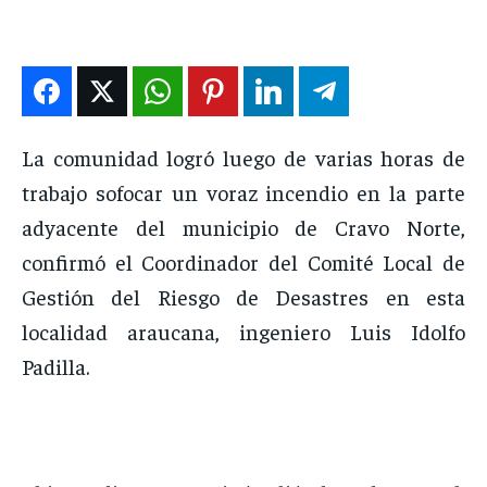
DEPORTES
DEPORTES
DEPORTES
DEPORTES
ENTRETENIMIENTO
ENTRETENIMIENTO
ENTRETENIMIENTO
ENTRETENIMIENTO
EN VIVO
EN VIVO
EN VIVO
EN VIVO
La comunidad logró luego de varias horas de
NOSOTROS
NOSOTROS
NOSOTROS
NOSOTROS
trabajo sofocar un voraz incendio en la parte
INSTITUCIONAL
INSTITUCIONAL
INSTITUCIONAL
INSTITUCIONAL
adyacente del municipio de Cravo Norte,
PUATE CON NOSOTROS
PUATE CON NOSOTROS
PUATE CON NOSOTROS
PUATE CON NOSOTROS
confirmó el Coordinador del Comité Local de
Gestión del Riesgo de Desastres en esta
localidad araucana, ingeniero Luis Idolfo
Padilla.