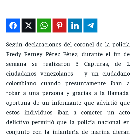
ENTRETENIMIENTO
ENTRETENIMIENTO
ENTRETENIMIENTO
ENTRETENIMIENTO
EN VIVO
EN VIVO
EN VIVO
EN VIVO
NOSOTROS
NOSOTROS
NOSOTROS
NOSOTROS
Según declaraciones del coronel de la policía
Fredy Ferney Pérez Pérez, durante el fin de
INSTITUCIONAL
INSTITUCIONAL
INSTITUCIONAL
INSTITUCIONAL
semana se realizaron 3 Capturas, de 2
PUATE CON NOSOTROS
PUATE CON NOSOTROS
PUATE CON NOSOTROS
PUATE CON NOSOTROS
ciudadanos venezolanos y un ciudadano
colombiano cuando presuntamente iban a
robar a una persona y gracias a la llamada
oportuna de un informante que advirtió que
estos individuos iban a cometer un acto
delictivo permitió que la policía nacional en
conjunto con la infantería de marina dieran