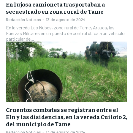
En lujosa camioneta trasportaban a
secuestrado en zona rural de Tame
Redacción Noticias
-
13 de agosto de 2024
En la vereda Las Nubes, zona rural de Tame, Arauca, las
Fuerzas Militares en un puesto de control ubica a un vehículo
particular de...
Cruentos combates se registran entre el
Eln y las disidencias, en la vereda Cuiloto 2,
del municipio de Tame
Redacción Noticias
-
13 de agosto de 2024