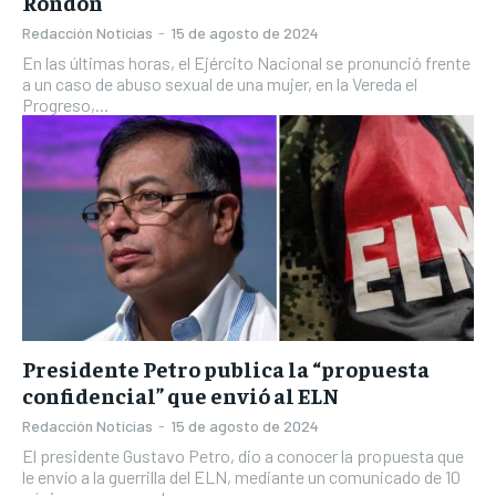
Rondón
Redacción Noticias
-
15 de agosto de 2024
En las últimas horas, el Ejército Nacional se pronunció frente
a un caso de abuso sexual de una mujer, en la Vereda el
Progreso,...
Presidente Petro publica la “propuesta
confidencial” que envió al ELN
Redacción Noticias
-
15 de agosto de 2024
El presidente Gustavo Petro, dio a conocer la propuesta que
le envío a la guerrilla del ELN, mediante un comunicado de 10