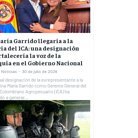
aría Garrido llegaría a la
ia del ICA: una designación
rtalecería la voz de la
uía en el Gobierno Nacional
 Noticias
-
30 de julio de 2026
al designación de la exrepresentante a la
na María Garrido como Gerente General del
 Colombiano Agropecuario (ICA) ha
o a generar...