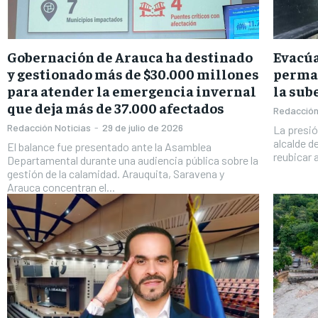
Gobernación de Arauca ha destinado
Evacúa
y gestionado más de $30.000 millones
perman
para atender la emergencia invernal
la sub
que deja más de 37.000 afectados
Redacción
Redacción Noticias
-
29 de julio de 2026
La presió
alcalde d
El balance fue presentado ante la Asamblea
reubicar 
Departamental durante una audiencia pública sobre la
gestión de la calamidad. Arauquita, Saravena y
Arauca concentran el...