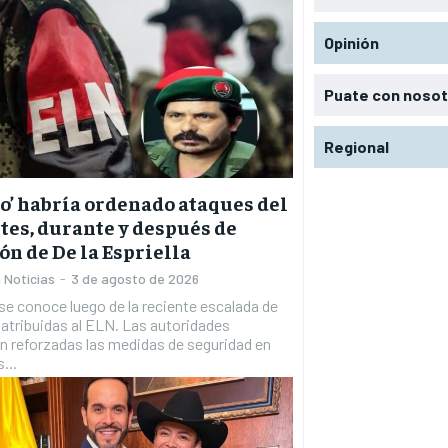
Opinión
Puate con noso
Regional
to’ habría ordenado ataques del
tes, durante y después de
ón de De la Espriella
 Noticias
-
3 de agosto de 2026
 se conoce luego de la reciente escalada de
atribuidas al ELN. Las autoridades
n reforzadas las medidas de seguridad en
...