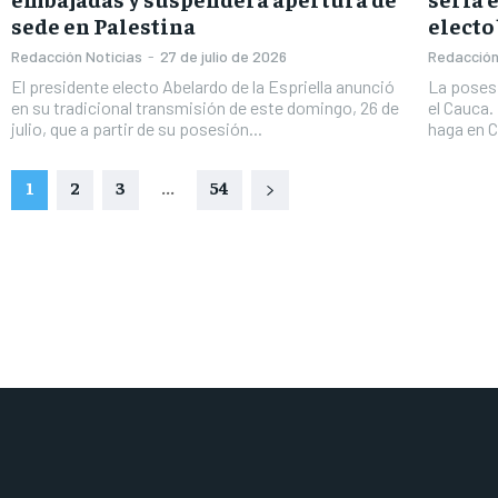
sede en Palestina
electo
Redacción Noticias
-
27 de julio de 2026
Redacción
El presidente electo Abelardo de la Espriella anunció
La posesi
en su tradicional transmisión de este domingo, 26 de
el Cauca.
julio, que a partir de su posesión...
haga en Ca
1
2
3
...
54