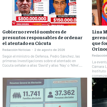
Gobierno reveló nombres de
Lina M
presuntos responsables de ordenar
gerenc
el atentado en Cúcuta
que fo
Orinoq
Redacción Noticias
-
2 de agosto de 2026
Redacción
Según el ministro de Defensa, Pedro Sánchez, las
primeras investigaciones sobre el atentado en
La eventu
Cúcuta señalan a alias ‘David’ y alias ‘Nay’ o ‘Nike’,...
Cámara Li
Instituto
comenzad