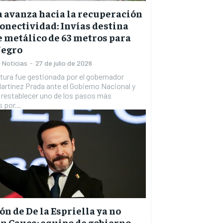
 avanza hacia la recuperación
conectividad: Invías destina
 metálico de 63 metros para
Negro
 Noticias
-
27 de julio de 2026
tura fue gestionada por el gobernador
rtínez Prada ante el Gobierno Nacional y
 restablecer uno de los pasos más
 por...
ón de De la Espriella ya no
en Cauca: equipo de gobierno