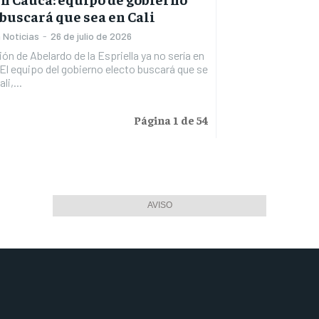
 buscará que sea en Cali
 Noticias
-
26 de julio de 2026
ón de Abelardo de la Espriella ya no sería en
 El equipo del gobierno electo buscará que se
li,...
Página 1 de 54
AVISO