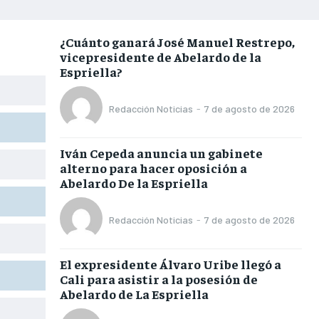
INSTITUCIONAL
INSTITUCIONAL
INSTITUCIONAL
INSTITUCIONAL
¿Cuánto ganará José Manuel Restrepo,
vicepresidente de Abelardo de la
PUATE CON NOSOTROS
PUATE CON NOSOTROS
PUATE CON NOSOTROS
PUATE CON NOSOTROS
Espriella?
Redacción Noticias
-
7 de agosto de 2026
o
Iván Cepeda anuncia un gabinete
alterno para hacer oposición a
Abelardo De la Espriella
Redacción Noticias
-
7 de agosto de 2026
El expresidente Álvaro Uribe llegó a
Cali para asistir a la posesión de
Abelardo de La Espriella