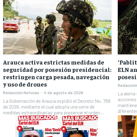
Arauca activa estrictas medidas de
‘Pabli
seguridad por posesión presidencial:
ELN an
restringen carga pesada, navegación
posesi
y uso de drones
Redacción
Redacción Noticias
-
4 de agosto de 2026
La alerta
acciones 
La Gobernación de Arauca expidió el Decreto No. 768
mantiene
de 2026, mediante el cual adopta una serie de
diferentes
medidas extraordinarias para preservar el orden...