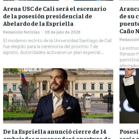
Arena USC de Cali será el escenario
Arauca
de la posesión presidencial de
de su 
Abelardo de la Espriella
puente
Caño 
Redacción Noticias
-
28 de julio de 2026
Redacción
El moderno recinto de la Universidad Santiago de Cali
fue elegido para la ceremonia del próximo 7 de
La estruc
agosto. Autoridades activaron un plan especial...
Renson Ma
permitirá
afectados
De la Espriella anunció cierre de 14
Posesi
embajadas y suspenderá apertura de
sería 