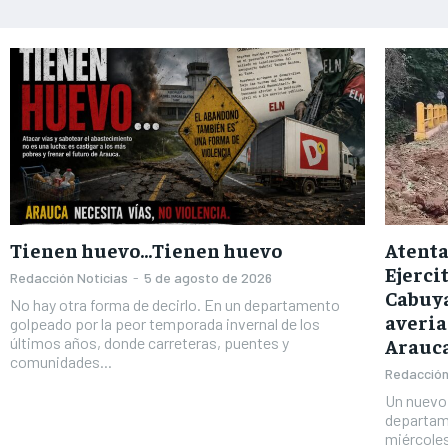
Tienen huevo…Tienen huevo
Atenta
Ejerci
Redacción Noticias
-
5 de agosto de 2026
Cabuya
No hay otra forma de decirlo. En un departamento
averia
golpeado por la peor temporada invernal de los
últimos años, donde carreteras, puentes y
Arauc
comunidades...
Redacción
Un nuevo 
departam
miércoles