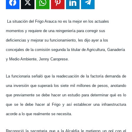
ENTRETENIMIENTO
ENTRETENIMIENTO
ENTRETENIMIENTO
ENTRETENIMIENTO
EN VIVO
EN VIVO
EN VIVO
EN VIVO
La situación del Frigo Arauca no es la mejor en los actuales
momentos y requiere de una reingeniería para corregir sus
NOSOTROS
NOSOTROS
NOSOTROS
NOSOTROS
deficiencias y mejorar su funcionamiento, les dijo ayer a los
INSTITUCIONAL
INSTITUCIONAL
INSTITUCIONAL
INSTITUCIONAL
concejales de la comisión segunda la titular de Agricultura, Ganadería
y Medio Ambiente, Jenny Caroprese.
PUATE CON NOSOTROS
PUATE CON NOSOTROS
PUATE CON NOSOTROS
PUATE CON NOSOTROS
La funcionaria señaló que la readecuación de la factoría demanda de
una inversión que superará los siete mil millones de pesos, anotando
que previamente se debe hacer un estudio para determinar qué es lo
que se le debe hacer al Frigo y así establecer una infraestructura
acorde a lo que realmente se necesita.
Reconoció la secretaria que a la Alcaldía le metieron un gol con el