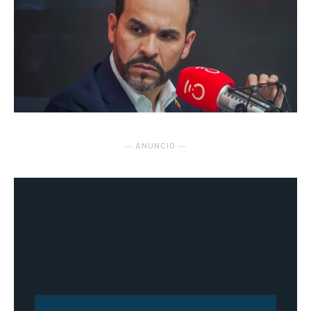
― ANUNCIO ―