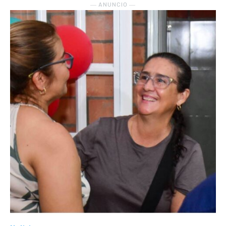
― ANUNCIO ―