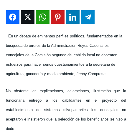
ENTRETENIMIENTO
ENTRETENIMIENTO
ENTRETENIMIENTO
ENTRETENIMIENTO
EN VIVO
EN VIVO
EN VIVO
EN VIVO
En un debate de eminentes perfiles políticos, fundamentados en la
NOSOTROS
NOSOTROS
NOSOTROS
NOSOTROS
búsqueda de errores de la Administración Reyes Cadena los
INSTITUCIONAL
INSTITUCIONAL
INSTITUCIONAL
INSTITUCIONAL
concejales de la Comisión segunda del cabildo local no ahorraron
PUATE CON NOSOTROS
PUATE CON NOSOTROS
PUATE CON NOSOTROS
PUATE CON NOSOTROS
esfuerzos para hacer serios cuestionamientos a la secretaria de
agricultura, ganadería y medio ambiente, Jenny Caroprese.
No obstante las explicaciones, aclaraciones, ilustración que la
funcionaria entregó a los cabildantes en el proyecto del
establecimiento de sistemas silvopastoriles los concejales no
aceptaron e insistieron que la selección de los beneficiarios se hizo a
dedo.