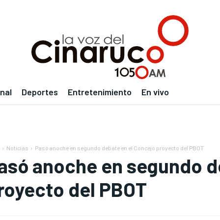
nal
Deportes
Entretenimiento
En vivo
Noticias
Pasó anoche en segundo debate en el Concejo proyecto del PBOT
asó anoche en segundo de
royecto del PBOT