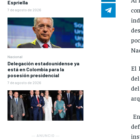
Espriella
co
7 de agosto de 2026
ind
des
poc
Nac
Nacional
Delegación estadounidense ya
El 
está en Colombia para la
posesión presidencial
del
7 de agosto de 2026
del
arq
En 
de
ins
― ANUNCIO ―