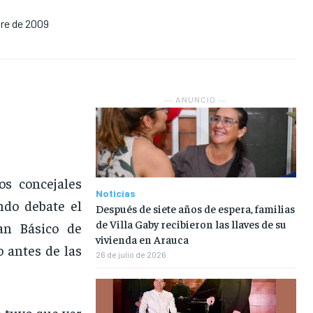
re de 2009
NOSOTROS
NOSOTROS
NOSOTROS
NOSOTROS
INSTITUCIONAL
INSTITUCIONAL
INSTITUCIONAL
INSTITUCIONAL
PUATE CON NOSOTROS
PUATE CON NOSOTROS
PUATE CON NOSOTROS
PUATE CON NOSOTROS
― ANUNCIO ―
os concejales
Noticias
ndo debate el
Después de siete años de espera, familias
de Villa Gaby recibieron las llaves de su
lan Básico de
vivienda en Arauca
 antes de las
26 de julio de 2026
e tuvo que ver