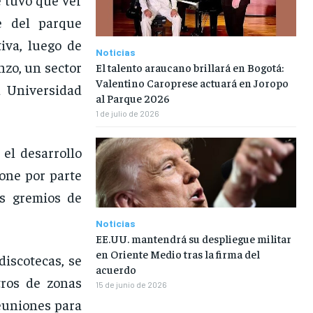
je del parque
iva, luego de
Noticias
nzo, un sector
El talento araucano brillará en Bogotá:
Valentino Caroprese actuará en Joropo
a Universidad
al Parque 2026
1 de julio de 2026
el desarrollo
one por parte
os gremios de
Noticias
EE.UU. mantendrá su despliegue militar
en Oriente Medio tras la firma del
discotecas, se
acuerdo
ros de zonas
15 de junio de 2026
reuniones para