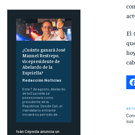
con
act
El 
que
¿Cuánto ganará José
ho
Manuel Restrepo,
vicepresidente de
cab
Abelardo de la
Espriella?
Redacción Noticias
Este 7 de agosto, Abelardo
de la Espriella se
posesionará como
presidente de la
República. Desde Cali, el
ARTÍ
mandatario entrante
iniciará su periodo de...
Cons
sus 
Iván Cepeda anuncia un