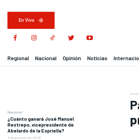
En Vivo
Regional
Nacional
Opinión
Noticias
Internacio
Inicio
P
Nacional
p
¿Cuánto ganará José Manuel
Restrepo, vicepresidente de
Abelardo de la Espriella?
7 de agosto de 2026