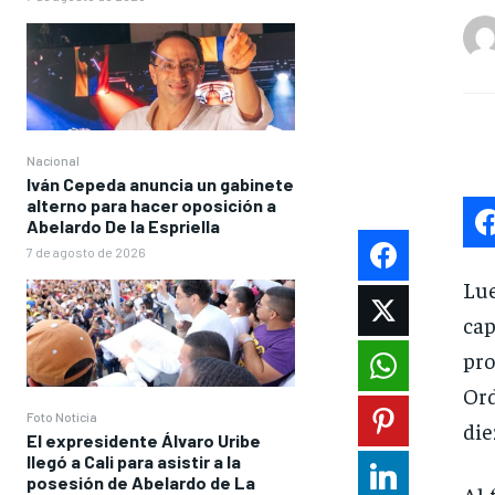
Nacional
Iván Cepeda anuncia un gabinete
alterno para hacer oposición a
Abelardo De la Espriella
7 de agosto de 2026
Lue
cap
pro
Ord
Foto Noticia
die
El expresidente Álvaro Uribe
llegó a Cali para asistir a la
posesión de Abelardo de La
Al 