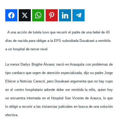
ENTRETENIMIENTO
ENTRETENIMIENTO
ENTRETENIMIENTO
ENTRETENIMIENTO
EN VIVO
EN VIVO
EN VIVO
EN VIVO
NOSOTROS
NOSOTROS
NOSOTROS
NOSOTROS
A una acción de tutela tuvo que recurrir el padre de una bebé de 43
días de nacida para obligar a la EPS subsidiada Dusakawi a remitirla
INSTITUCIONAL
INSTITUCIONAL
INSTITUCIONAL
INSTITUCIONAL
a un hospital de tercer nivel.
PUATE CON NOSOTROS
PUATE CON NOSOTROS
PUATE CON NOSOTROS
PUATE CON NOSOTROS
La menor Darlys Brigitte Álvarez nació en Arauquita con problemas de
tipo cardiaco que urgen de atención especializada, dijo su padre Jorge
Eliécer a Noticias Caracol, pero Dusakawi argumenta que no hay cupo
en el centro hospitalario adonde debe ser remitida la niña, quien hoy
se encuentra internada en el Hospital San Vicente de Arauca, lo que
lo obligó a recurrir a las instancias judiciales en busca de una solución
efectiva.