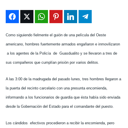
DEPORTES
DEPORTES
DEPORTES
DEPORTES
ENTRETENIMIENTO
ENTRETENIMIENTO
ENTRETENIMIENTO
ENTRETENIMIENTO
EN VIVO
EN VIVO
EN VIVO
EN VIVO
Como siguiendo fielmente el guión de una película del Oeste
NOSOTROS
NOSOTROS
NOSOTROS
NOSOTROS
americano, hombres fuertemente armados engañaron e inmovilizaron
a los agentes de la Policía
de
Guasdualito y se llevaron a tres de
INSTITUCIONAL
INSTITUCIONAL
INSTITUCIONAL
INSTITUCIONAL
sus compañeros que cumplían prisión por varios delitos.
PUATE CON NOSOTROS
PUATE CON NOSOTROS
PUATE CON NOSOTROS
PUATE CON NOSOTROS
A las 3:00 de la madrugada del pasado lunes, tres hombres llegaron a
la puerta del recinto carcelario con una presunta encomienda,
informando a los funcionarios de guardia que ésta había sido enviada
desde la Gobernación del Estado para el comandante del puesto.
Los cándidos
efectivos procedieron a recibir la encomienda, pero