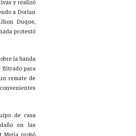
ivas y realizó
endo a Dorlan
r Jhon Duque,
hada protestó
sobre la banda
 filtrado para
 un remate de
nconvenientes
uipo de casa
 daño en las
rt Mejía probó