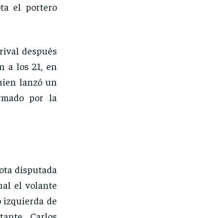
ta el portero
 rival después
 a los 21, en
uien lanzó un
rmado por la
lota disputada
ual el volante
o izquierda de
tante, Carlos