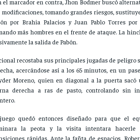
 el marcador en contra, Jhon Bodmer buscó alternat
 modificaciones, tomando grandes riesgos, sustituy
bón por Brahia Palacios y Juan Pablo Torres po
ando más hombres en el frente de ataque. La hinc
ivamente la salida de Pabón.
ional recostaba sus principales jugadas de peligro 
echa, acercándose así a los 65 minutos, en un pase
der Moreno, quien en diagonal a la puerta sacó
erna derecha a ras de pasto, controlando sin i
tero.
 juego quedó entonces diseñado para que el eq
minara la peota y la visita intentara hacerle
nsiciones rápidas. Ante la fañta de espacios, Robe