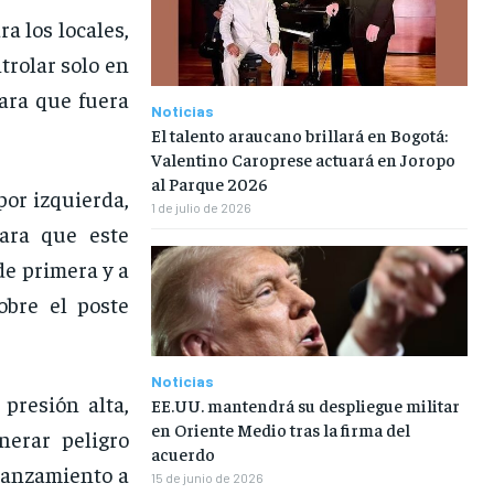
a los locales,
trolar solo en
ara que fuera
Noticias
El talento araucano brillará en Bogotá:
Valentino Caroprese actuará en Joropo
al Parque 2026
por izquierda,
1 de julio de 2026
ara que este
de primera y a
obre el poste
Noticias
presión alta,
EE.UU. mantendrá su despliegue militar
en Oriente Medio tras la firma del
nerar peligro
acuerdo
 lanzamiento a
15 de junio de 2026