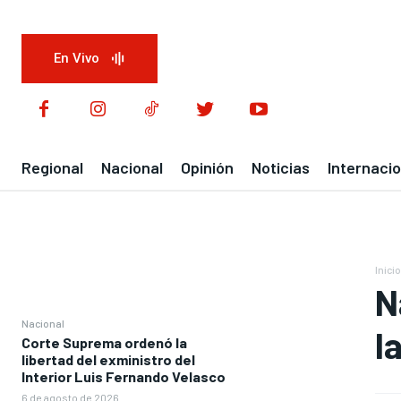
En Vivo
Regional
Nacional
Opinión
Noticias
Internacio
Inicio
N
Nacional
l
Corte Suprema ordenó la
libertad del exministro del
Interior Luis Fernando Velasco
6 de agosto de 2026