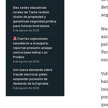
Bet
Diez sedes educativas
rurales de Tame reciben
seg
títulos de propiedad y
garantizan seguridad jurídica
para futuras inversiones
Nue
6 de agosto de 2026
ano
Fuertes explosiones
pel
sacudieron a Arauquita;
reportan presunto ataque
Per
contra base militar Los
Predios
enc
6 de agosto de 2026
Con nueva demanda sobre
Vol
fraude electoral, piden
suspender posesión de
ba
Abelardo de la Espriella
ini
6 de agosto de 2026
por
que