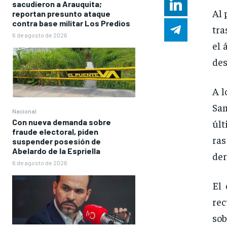
sacudieron a Arauquita;
Al 
reportan presunto ataque
contra base militar Los Predios
tra
6 de agosto de 2026
el 
des
A l
Sa
Nacional
Con nueva demanda sobre
últ
fraude electoral, piden
ras
suspender posesión de
Abelardo de la Espriella
der
6 de agosto de 2026
El 
re
sob