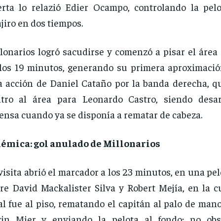
rta lo relazió Edier Ocampo, controlando la pelo
jiro en dos tiempos.
lonarios logró sacudirse y comenzó a pisar el área
los 19 minutos, generando su primera aproximación
 acción de Daniel Cataño por la banda derecha, q
ntro al área para Leonardo Castro, siendo desa
ensa cuando ya se disponía a rematar de cabeza.
lémica: gol anulado de Millonarios
visita abrió el marcador a los 23 minutos, en una pe
re David Mackalister Silva y Robert Mejía, en la c
al fue al piso, rematando el capitán al palo de man
vin Mier y enviando la pelota al fondo; no obs