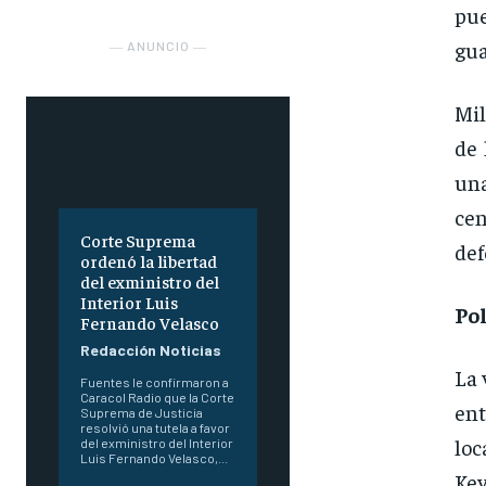
pue
gua
― ANUNCIO ―
Mil
de 
una
ce
Corte Suprema
def
ordenó la libertad
del exministro del
Interior Luis
Po
Fernando Velasco
Redacción Noticias
La 
Fuentes le confirmaron a
Caracol Radio que la Corte
ent
Suprema de Justicia
resolvió una tutela a favor
loc
del exministro del Interior
Luis Fernando Velasco,...
Ke