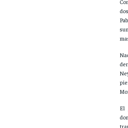
Con
dos
Pa
sum
mas
Nac
der
Ney
pi
Mon
El
do
tra