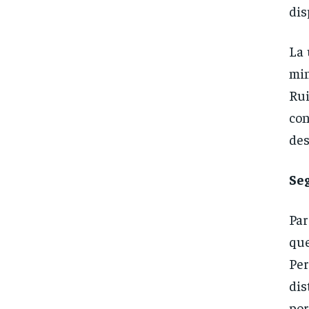
dis
La 
min
Rui
co
des
Se
Par
que
Pe
dis
por