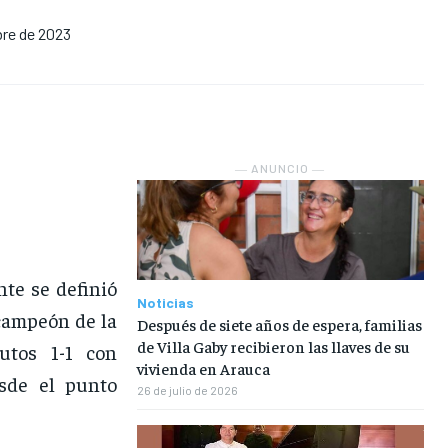
re de 2023
EN VIVO
EN VIVO
EN VIVO
EN VIVO
NOSOTROS
NOSOTROS
NOSOTROS
NOSOTROS
INSTITUCIONAL
INSTITUCIONAL
INSTITUCIONAL
INSTITUCIONAL
― ANUNCIO ―
PUATE CON NOSOTROS
PUATE CON NOSOTROS
PUATE CON NOSOTROS
PUATE CON NOSOTROS
te se definió
Noticias
 campeón de la
Después de siete años de espera, familias
de Villa Gaby recibieron las llaves de su
utos 1-1 con
vivienda en Arauca
esde el punto
26 de julio de 2026