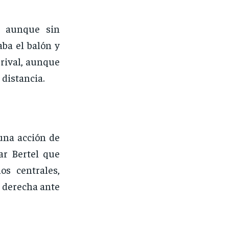
l, aunque sin
aba el balón y
 rival, aunque
 distancia.
una acción de
ar Bertel que
os centrales,
e derecha ante