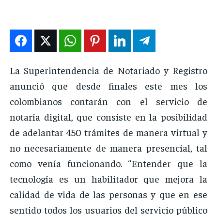
ENTRETENIMIENTO
ENTRETENIMIENTO
ENTRETENIMIENTO
ENTRETENIMIENTO
EN VIVO
EN VIVO
EN VIVO
EN VIVO
NOSOTROS
NOSOTROS
NOSOTROS
NOSOTROS
La Superintendencia de Notariado y Registro
anunció que desde finales este mes los
INSTITUCIONAL
INSTITUCIONAL
INSTITUCIONAL
INSTITUCIONAL
colombianos contarán con el servicio de
PUATE CON NOSOTROS
PUATE CON NOSOTROS
PUATE CON NOSOTROS
PUATE CON NOSOTROS
notaría digital, que consiste en la posibilidad
de adelantar 450 trámites de manera virtual y
no necesariamente de manera presencial, tal
como venía funcionando. “Entender que la
tecnología es un habilitador que mejora la
calidad de vida de las personas y que en ese
sentido todos los usuarios del servicio público