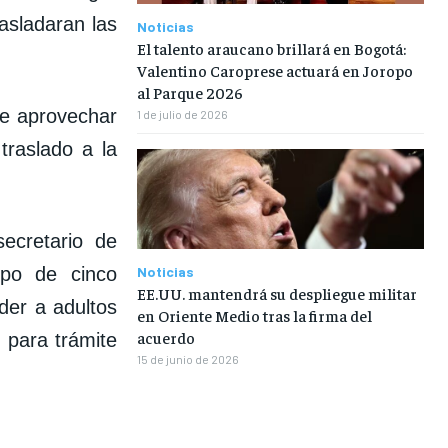
asladaran las
Noticias
El talento araucano brillará en Bogotá:
Valentino Caroprese actuará en Joropo
al Parque 2026
be aprovechar
1 de julio de 2026
traslado a la
ecretario de
ipo de cinco
Noticias
EE.UU. mantendrá su despliegue militar
der a adultos
en Oriente Medio tras la firma del
acuerdo
 para trámite
15 de junio de 2026