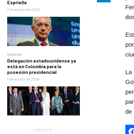
Espriella
Fer
7 de agosto de 2026
dos
Est
por
ciu
Nacional
Delegación estadounidense ya
está en Colombia para la
La
posesión presidencial
7 de agosto de 2026
Go
pe
par
de 
― ANUNCIO ―