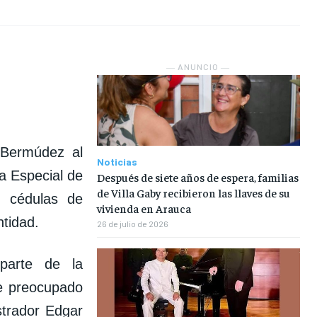
NOSOTROS
NOSOTROS
NOSOTROS
NOSOTROS
INSTITUCIONAL
INSTITUCIONAL
INSTITUCIONAL
INSTITUCIONAL
― ANUNCIO ―
PUATE CON NOSOTROS
PUATE CON NOSOTROS
PUATE CON NOSOTROS
PUATE CON NOSOTROS
 Bermúdez al
Noticias
ía Especial de
Después de siete años de espera, familias
de Villa Gaby recibieron las llaves de su
e cédulas de
vivienda en Arauca
ntidad.
26 de julio de 2026
 parte de la
ue preocupado
strador Edgar