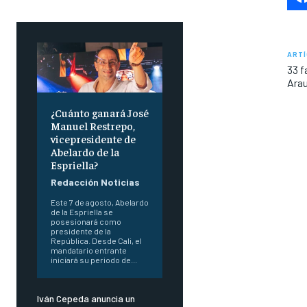
ARTÍ
33 f
Arau
¿Cuánto ganará José
Manuel Restrepo,
vicepresidente de
Abelardo de la
Espriella?
Redacción Noticias
Este 7 de agosto, Abelardo
de la Espriella se
posesionará como
presidente de la
República. Desde Cali, el
mandatario entrante
iniciará su periodo de...
Iván Cepeda anuncia un