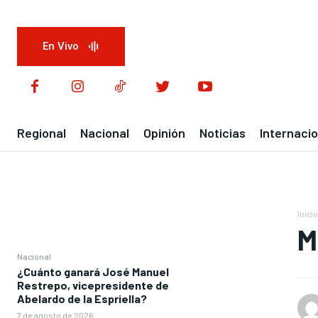
En Vivo
Regional
Nacional
Opinión
Noticias
Internacio
Inicio
M
Nacional
¿Cuánto ganará José Manuel
Restrepo, vicepresidente de
Abelardo de la Espriella?
7 de agosto de 2026