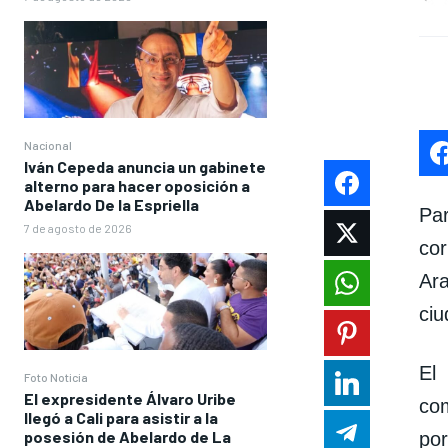
Nacional
Iván Cepeda anuncia un gabinete
alterno para hacer oposición a
Abelardo De la Espriella
Pa
7 de agosto de 2026
cor
Ar
ciu
El
Foto Noticia
El expresidente Álvaro Uribe
com
llegó a Cali para asistir a la
posesión de Abelardo de La
por