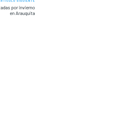
ARTÍCULO SIGUIENTE
tadas por invierno
en Arauquita