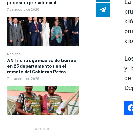
La 
posesión presidencial
7 de agosto de 2026
pr
kil
pr
kil
Nacional
Los
ANT: Entrega masiva de tierras
en 25 departamentos en el
y 
remate del Gobierno Petro
de
7 de agosto de 2026
De
― ANUNCIO ―