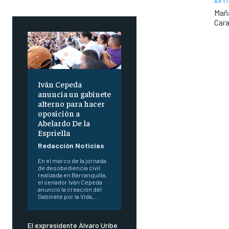
ARTÍ
Maña
Cara
Iván Cepeda
anuncia un gabinete
alterno para hacer
oposición a
Abelardo De la
Espriella
Redacción Noticias
En el marco de la jornada
de desobediencia civil
realizada en Barranquilla,
el senador Iván Cepeda
anunció la creación del
Gabinete por la Vida,...
El expresidente Álvaro Uribe