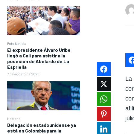
Foto Noticia
El expresidente Álvaro Uribe
llegó a Cali para asistir a la
posesión de Abelardo de La
Espriella
7 de agosto de 2026
La
co
co
af
jul
Nacional
Delegación estadounidense ya
está en Colombia para la