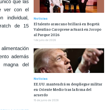
unicó que las
e ver con el
n individual,
Noticias
El talento araucano brillará en Bogotá:
cratch de 15
Valentino Caroprese actuará en Joropo
al Parque 2026
1 de julio de 2026
 alimentación
iento además
ia magna del
Noticias
EE.UU. mantendrá su despliegue militar
en Oriente Medio tras la firma del
acuerdo
15 de junio de 2026