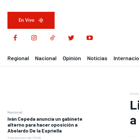
En Vivo
Regional
Nacional
Opinión
Noticias
Internacio
Inicio
L
Nacional
a
Iván Cepeda anuncia un gabinete
alterno para hacer oposición a
Abelardo De la Espriella
7 de agosto de 2026