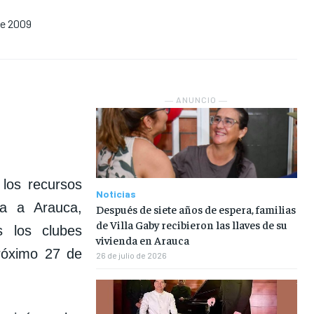
 de 2009
NOSOTROS
NOSOTROS
NOSOTROS
NOSOTROS
INSTITUCIONAL
INSTITUCIONAL
INSTITUCIONAL
INSTITUCIONAL
PUATE CON NOSOTROS
PUATE CON NOSOTROS
PUATE CON NOSOTROS
PUATE CON NOSOTROS
― ANUNCIO ―
los recursos
Noticias
ca a Arauca,
Después de siete años de espera, familias
de Villa Gaby recibieron las llaves de su
s los clubes
vivienda en Arauca
róximo 27 de
26 de julio de 2026