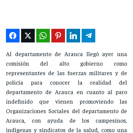
DEPORTES
DEPORTES
DEPORTES
DEPORTES
ENTRETENIMIENTO
ENTRETENIMIENTO
ENTRETENIMIENTO
ENTRETENIMIENTO
EN VIVO
EN VIVO
EN VIVO
EN VIVO
NOSOTROS
NOSOTROS
NOSOTROS
NOSOTROS
Al departamento de Arauca llegó ayer una
INSTITUCIONAL
INSTITUCIONAL
INSTITUCIONAL
INSTITUCIONAL
comisión del alto gobierno como
PUATE CON NOSOTROS
PUATE CON NOSOTROS
PUATE CON NOSOTROS
PUATE CON NOSOTROS
representantes de las fuerzas militares y de
policía para conocer la realidad del
departamento de Arauca en cuanto al paro
indefinido que vienen promoviendo las
Organizaciones Sociales del departamento de
Arauca, con ayuda de los campesinos,
indígenas y sindicatos de la salud, como una