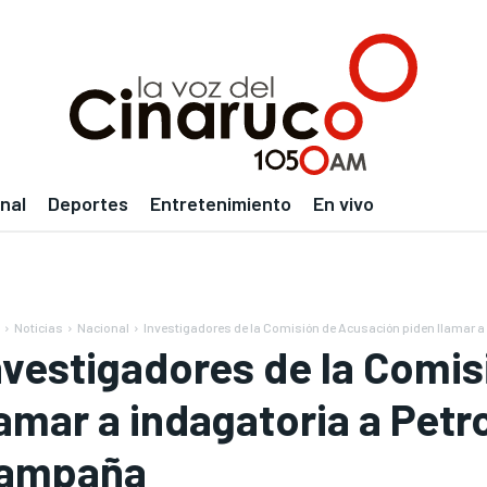
nal
Deportes
Entretenimiento
En vivo
Noticias
Nacional
Investigadores de la Comisión de Acusación piden llamar a i
nvestigadores de la Comi
lamar a indagatoria a Petr
ampaña