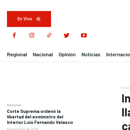
En Vivo
Regional
Nacional
Opinión
Noticias
Internacio
Inicio
I
Nacional
l
Corte Suprema ordenó la
libertad del exministro del
c
Interior Luis Fernando Velasco
6 de agosto de 2026