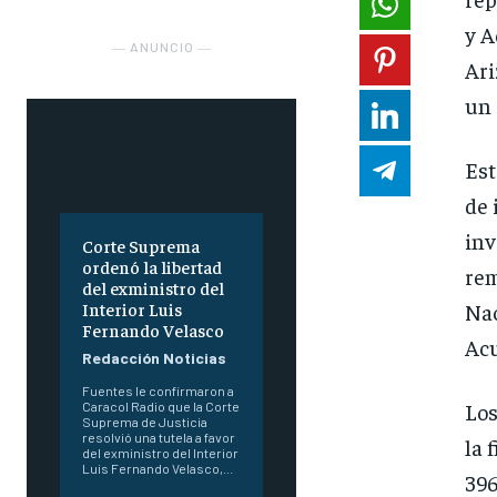
y A
― ANUNCIO ―
Ari
un 
Est
de 
inv
Corte Suprema
ordenó la libertad
rem
del exministro del
Nac
Interior Luis
Fernando Velasco
Acu
Redacción Noticias
Fuentes le confirmaron a
Los
Caracol Radio que la Corte
Suprema de Justicia
resolvió una tutela a favor
la 
del exministro del Interior
Luis Fernando Velasco,...
396