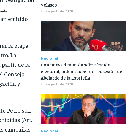
Velasco
ena
6 de agosto de 2026
han emitido
rar la etapa
tro. La
Nacional
 partir de la
Con nueva demanda sobre fraude
electoral, piden suspender posesión de
el Consejo
Abelardo de la Espriella
gación y
6 de agosto de 2026
nte Petro son
hibidas (Art.
 las campañas
Nacional