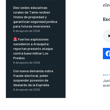
ele
Diez sedes educativas
rurales de Tame reciben
títulos de propiedad y
Esc
garantizan seguridad jurídica
para futuras inversiones
6 de agosto de 2026
Fuertes explosiones
sacudieron a Arauquita;
reportan presunto ataque
contra base militar Los
Predios
6 de agosto de 2026
Con nueva demanda sobre
ARTÍ
fraude electoral, piden
Juni
suspender posesión de
ace
Abelardo de la Espriella
6 de agosto de 2026