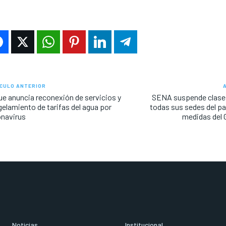
CULO ANTERIOR
e anuncia reconexión de servicios y
SENA suspende clases
elamiento de tarifas del agua por
todas sus sedes del paí
navirus
medidas del 
Noticias
Institucional