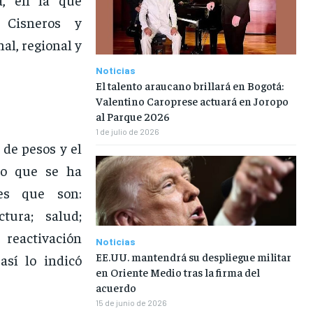
o Cisneros y
al, regional y
Noticias
El talento araucano brillará en Bogotá:
Valentino Caroprese actuará en Joropo
al Parque 2026
1 de julio de 2026
 de pesos y el
lo que se ha
es que son:
tura; salud;
reactivación
Noticias
EE.UU. mantendrá su despliegue militar
así lo indicó
en Oriente Medio tras la firma del
acuerdo
15 de junio de 2026