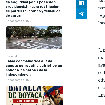
de seguridad por la posesión
presidencial: habrá restricción
pa
de parrillero, drones y vehículos
rep
de carga
5 de agosto de 2026
loc
“En
Regional
dí
Tame conmemorará el 7 de
av
agosto con desfile patriótico en
honor a los héroes de la
or
Independencia
ed
5 de agosto de 2026
eco
Emi