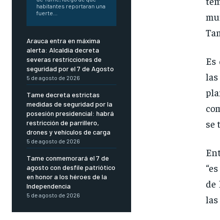
te
habitantes reportaran una
fuerte...
mu
Tam
Arauca entra en máxima
alerta: Alcaldía decreta
Es 
severas restricciones de
seguridad por el 7 de Agosto
la
5 de agosto de 2026
pla
Tame decreta estrictas
medidas de seguridad por la
com
posesión presidencial: habrá
se 
restricción de parrillero,
drones y vehículos de carga
5 de agosto de 2026
Ent
Tame conmemorará el 7 de
“es
agosto con desfile patriótico
en honor a los héroes de la
de 
Independencia
5 de agosto de 2026
las