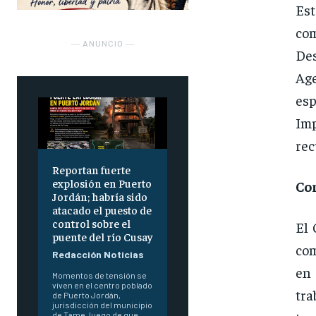
Es
co
― ANUNCIO ―
Des
Age
esp
Imp
rec
Reportan fuerte
explosión en Puerto
Co
Jordán; habría sido
atacado el puesto de
control sobre el
El 
puente del río Cusay
com
Redacción Noticias
en 
Momentos de tensión se
viven en el centro poblado
tra
de Puerto Jordán,
jurisdicción del municipio
de Tame, luego de que