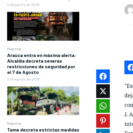
5 de agosto de 2026
Regional
Arauca entra en máxima alerta:
Alcaldía decreta severas
restricciones de seguridad por
el 7 de Agosto
5 de agosto de 2026
“Es
dej
con
J. 
int
Regional
Tame decreta estrictas medidas
Est