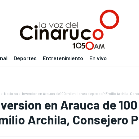
nal
Deportes
Entretenimiento
En vivo
Noticias
Inversion en Arauca de 100 mil millones de pesos”: Emilio Archila, Conse
nversion en Arauca de 100
milio Archila, Consejero P