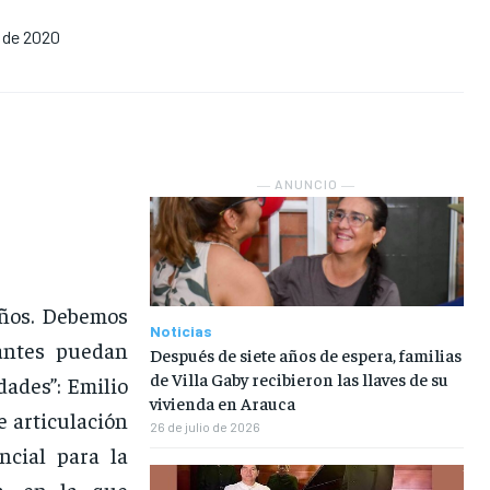
 de 2020
NOSOTROS
NOSOTROS
NOSOTROS
NOSOTROS
INSTITUCIONAL
INSTITUCIONAL
INSTITUCIONAL
INSTITUCIONAL
PUATE CON NOSOTROS
PUATE CON NOSOTROS
PUATE CON NOSOTROS
PUATE CON NOSOTROS
― ANUNCIO ―
años. Debemos
Noticias
nantes puedan
Después de siete años de espera, familias
de Villa Gaby recibieron las llaves de su
dades”: Emilio
vivienda en Arauca
e articulación
26 de julio de 2026
ncial para la
la, en la que