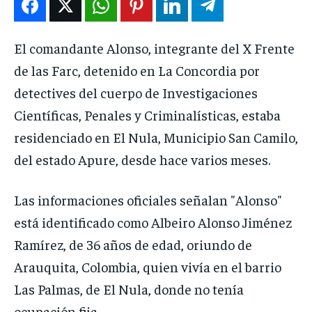
DEPORTES
DEPORTES
DEPORTES
DEPORTES
ENTRETENIMIENTO
ENTRETENIMIENTO
ENTRETENIMIENTO
ENTRETENIMIENTO
El comandante Alonso, integrante del X Frente
EN VIVO
EN VIVO
EN VIVO
EN VIVO
de las Farc, detenido en La Concordia por
detectives del cuerpo de Investigaciones
NOSOTROS
NOSOTROS
NOSOTROS
NOSOTROS
Científicas, Penales y Criminalísticas, estaba
INSTITUCIONAL
INSTITUCIONAL
INSTITUCIONAL
INSTITUCIONAL
residenciado en El Nula, Municipio San Camilo,
del estado Apure, desde hace varios meses.
PUATE CON NOSOTROS
PUATE CON NOSOTROS
PUATE CON NOSOTROS
PUATE CON NOSOTROS
Las informaciones oficiales señalan "Alonso"
está identificado como Albeiro Alonso Jiménez
Ramírez, de 36 años de edad, oriundo de
Arauquita, Colombia, quien vivía en el barrio
Las Palmas, de El Nula, donde no tenía
ocupación fija.