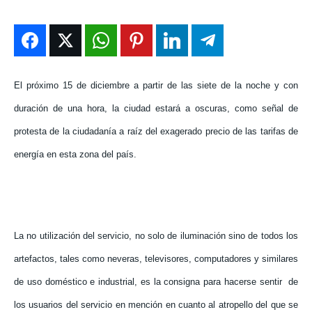
ENTRETENIMIENTO
ENTRETENIMIENTO
ENTRETENIMIENTO
ENTRETENIMIENTO
EN VIVO
EN VIVO
EN VIVO
EN VIVO
El próximo 15 de diciembre a partir de las siete de la noche y con
NOSOTROS
NOSOTROS
NOSOTROS
NOSOTROS
duración de una hora, la ciudad estará a oscuras, como señal de
INSTITUCIONAL
INSTITUCIONAL
INSTITUCIONAL
INSTITUCIONAL
protesta de la ciudadanía a raíz del exagerado precio de las tarifas de
PUATE CON NOSOTROS
PUATE CON NOSOTROS
PUATE CON NOSOTROS
PUATE CON NOSOTROS
energía en esta zona del país.
La no utilización del servicio, no solo de iluminación sino de todos los
artefactos, tales como neveras, televisores, computadores y similares
de uso doméstico e industrial, es la consigna para hacerse sentir de
los usuarios del servicio en mención en cuanto al atropello del que se