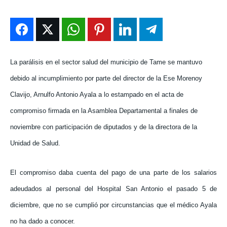
ENTRETENIMIENTO
ENTRETENIMIENTO
ENTRETENIMIENTO
ENTRETENIMIENTO
EN VIVO
EN VIVO
EN VIVO
EN VIVO
La parálisis en el sector salud del municipio de Tame se mantuvo
NOSOTROS
NOSOTROS
NOSOTROS
NOSOTROS
debido al incumplimiento por parte del director de la Ese Morenoy
INSTITUCIONAL
INSTITUCIONAL
INSTITUCIONAL
INSTITUCIONAL
Clavijo, Arnulfo Antonio Ayala a lo estampado en el acta de
PUATE CON NOSOTROS
PUATE CON NOSOTROS
PUATE CON NOSOTROS
PUATE CON NOSOTROS
compromiso firmada en la Asamblea Departamental a finales de
noviembre con participación de diputados y de la directora de la
Unidad de Salud.
El compromiso daba cuenta del pago de una parte de los salarios
adeudados al personal del Hospital San Antonio el pasado 5 de
diciembre, que no se cumplió por circunstancias que el médico Ayala
no ha dado a conocer.