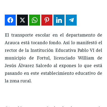
DEPORTES
DEPORTES
DEPORTES
DEPORTES
ENTRETENIMIENTO
ENTRETENIMIENTO
ENTRETENIMIENTO
ENTRETENIMIENTO
EN VIVO
EN VIVO
EN VIVO
EN VIVO
El transporte escolar en el departamento de
NOSOTROS
NOSOTROS
NOSOTROS
NOSOTROS
Arauca está tocando fondo. Así lo manifestó el
INSTITUCIONAL
INSTITUCIONAL
INSTITUCIONAL
INSTITUCIONAL
rector de la Institución Educativa Pablo VI del
PUATE CON NOSOTROS
PUATE CON NOSOTROS
PUATE CON NOSOTROS
PUATE CON NOSOTROS
municipio de Fortul, licenciado William de
Jesús Álvarez Salcedo al expones lo que está
pasando en este establecimiento educativo de
la zona rural.