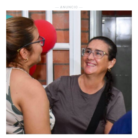
― ANUNCIO ―