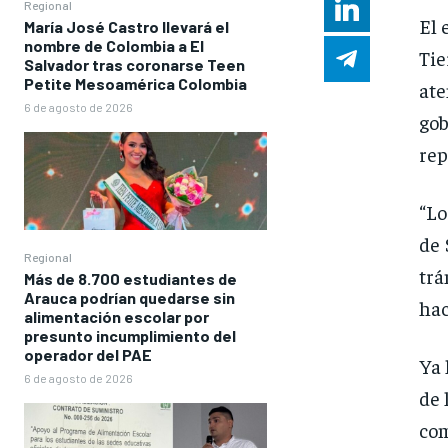
Regional
El 
María José Castro llevará el
nombre de Colombia a El
Tie
Salvador tras coronarse Teen
Petite Mesoamérica Colombia
ate
6 de agosto de 2026
go
rep
“Lo
de 
Regional
trá
Más de 8.700 estudiantes de
Arauca podrían quedarse sin
hac
alimentación escolar por
presunto incumplimiento del
operador del PAE
Ya 
6 de agosto de 2026
de 
com