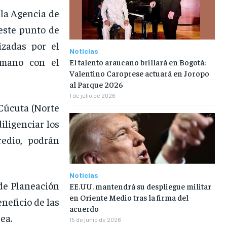
 la Agencia de
este punto de
izadas por el
Noticias
 mano con el
El talento araucano brillará en Bogotá:
Valentino Caroprese actuará en Joropo
al Parque 2026
1 de julio de 2026
Cúcuta (Norte
ligenciar los
redio, podrán
Noticias
 de Planeación
EE.UU. mantendrá su despliegue militar
en Oriente Medio tras la firma del
neficio de las
acuerdo
ea.
15 de junio de 2026