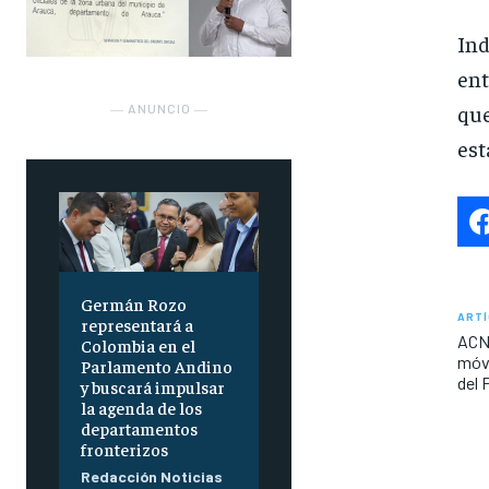
Ind
ent
que
― ANUNCIO ―
est
Germán Rozo
ARTÍ
representará a
ACNU
Colombia en el
móvi
Parlamento Andino
del 
y buscará impulsar
la agenda de los
departamentos
fronterizos
Redacción Noticias