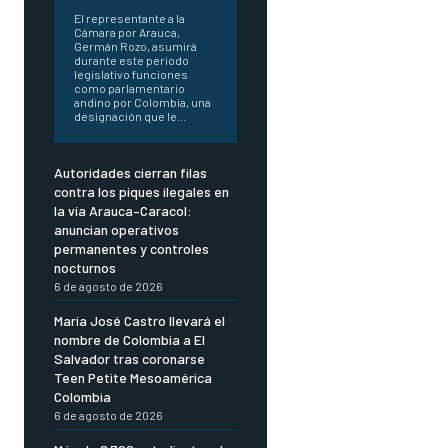
El representante a la
Cámara por Arauca,
Germán Rozo, asumirá
durante este periodo
legislativo funciones
como parlamentario
andino por Colombia, una
designación que le...
Autoridades cierran filas
contra los piques ilegales en
la vía Arauca–Caracol:
anuncian operativos
permanentes y controles
nocturnos
6 de agosto de 2026
María José Castro llevará el
nombre de Colombia a El
Salvador tras coronarse
Teen Petite Mesoamérica
Colombia
6 de agosto de 2026