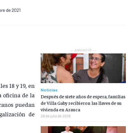
re de 2021
NOSOTROS
NOSOTROS
NOSOTROS
NOSOTROS
INSTITUCIONAL
INSTITUCIONAL
INSTITUCIONAL
INSTITUCIONAL
PUATE CON NOSOTROS
PUATE CON NOSOTROS
PUATE CON NOSOTROS
PUATE CON NOSOTROS
― ANUNCIO ―
les 18 y 19, en
Noticias
 oficina de la
Después de siete años de espera, familias
de Villa Gaby recibieron las llaves de su
ucanos puedan
vivienda en Arauca
galización de
26 de julio de 2026