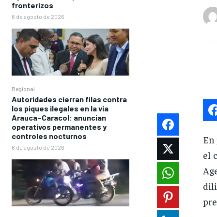
fronterizos
6 de agosto de 2026
Regional
Autoridades cierran filas contra
los piques ilegales en la vía
Arauca–Caracol: anuncian
operativos permanentes y
controles nocturnos
En 
6 de agosto de 2026
el 
Age
dil
pre