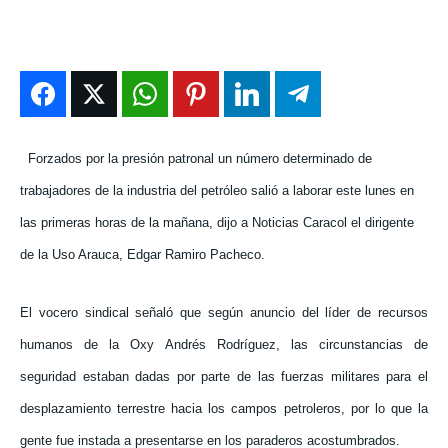
ENTRETENIMIENTO
ENTRETENIMIENTO
ENTRETENIMIENTO
ENTRETENIMIENTO
EN VIVO
EN VIVO
EN VIVO
EN VIVO
NOSOTROS
NOSOTROS
NOSOTROS
NOSOTROS
Forzados por la presión patronal un número determinado de
INSTITUCIONAL
INSTITUCIONAL
INSTITUCIONAL
INSTITUCIONAL
trabajadores de la industria del petróleo salió a laborar este lunes en
PUATE CON NOSOTROS
PUATE CON NOSOTROS
PUATE CON NOSOTROS
PUATE CON NOSOTROS
las primeras horas de la mañana, dijo a Noticias Caracol el dirigente
de la Uso Arauca, Edgar Ramiro Pacheco.
El vocero sindical señaló que según anuncio del líder de recursos
humanos de la Oxy Andrés Rodríguez, las circunstancias de
seguridad estaban dadas por parte de las fuerzas militares para el
desplazamiento terrestre hacia los campos petroleros, por lo que la
gente fue instada a presentarse en los paraderos acostumbrados.