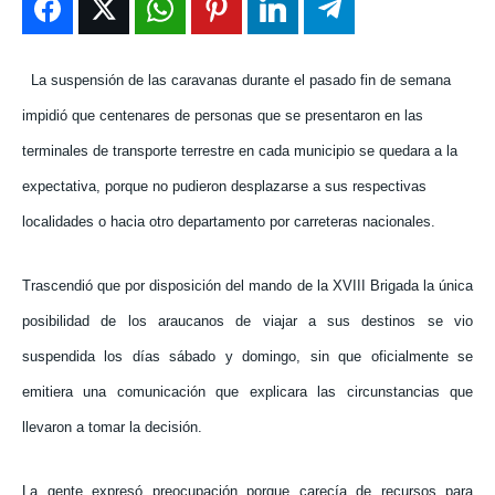
ENTRETENIMIENTO
ENTRETENIMIENTO
ENTRETENIMIENTO
ENTRETENIMIENTO
EN VIVO
EN VIVO
EN VIVO
EN VIVO
La suspensión de las caravanas durante el pasado fin de semana
impidió que centenares de personas que se presentaron en las
NOSOTROS
NOSOTROS
NOSOTROS
NOSOTROS
terminales de transporte terrestre en cada municipio se quedara a la
INSTITUCIONAL
INSTITUCIONAL
INSTITUCIONAL
INSTITUCIONAL
expectativa, porque no pudieron desplazarse a sus respectivas
localidades o hacia otro departamento por carreteras nacionales.
PUATE CON NOSOTROS
PUATE CON NOSOTROS
PUATE CON NOSOTROS
PUATE CON NOSOTROS
Trascendió que por disposición del mando de la XVIII Brigada la única
posibilidad de los araucanos de viajar a sus destinos se vio
suspendida los días sábado y domingo, sin que oficialmente se
emitiera una comunicación que explicara las circunstancias que
llevaron a tomar la decisión.
La gente expresó preocupación porque carecía de recursos para