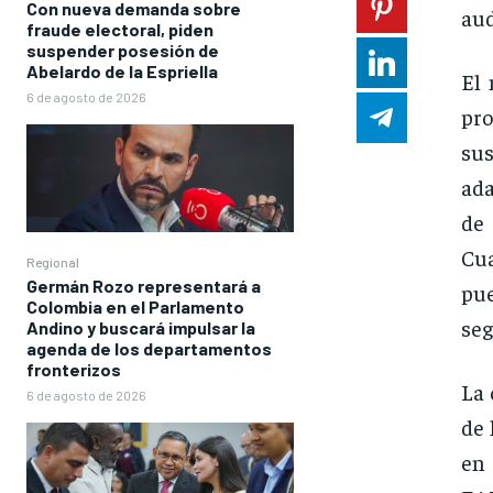
Con nueva demanda sobre
aud
fraude electoral, piden
suspender posesión de
Abelardo de la Espriella
El 
6 de agosto de 2026
pro
su
ada
de
Cu
Regional
Germán Rozo representará a
pue
Colombia en el Parlamento
seg
Andino y buscará impulsar la
agenda de los departamentos
fronterizos
La 
6 de agosto de 2026
de 
en 