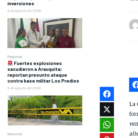
inversiones
6 de agosto de 2026
Regional
Fuertes explosiones
sacudieron a Arauquita;
reportan presunto ataque
contra base militar Los Predios
6 de agosto de 2026
La 
for
ven
alt
Nacional