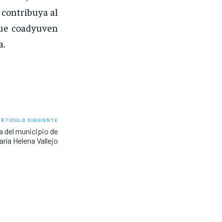
 contribuya al
que coadyuven
a.
ARTÍCULO SIGUIENTE
a del municipio de
aría Helena Vallejo