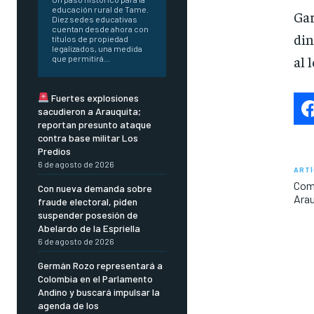
educación rural de Tame.
Gar
Diez sedes educativas
cuentan desde ahora con
din
títulos de propiedad
legalizados, una medida
al 
que permitirá...
Fuertes explosiones
sacudieron a Arauquita;
reportan presunto ataque
contra base militar Los
Predios
6 de agosto de 2026
ARTÍ
Comu
Con nueva demanda sobre
Ara
fraude electoral, piden
suspender posesión de
Abelardo de la Espriella
6 de agosto de 2026
Germán Rozo representará a
Colombia en el Parlamento
Andino y buscará impulsar la
agenda de los