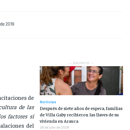
NOSOTROS
NOSOTROS
NOSOTROS
NOSOTROS
 de 2019
INSTITUCIONAL
INSTITUCIONAL
INSTITUCIONAL
INSTITUCIONAL
PUATE CON NOSOTROS
PUATE CON NOSOTROS
PUATE CON NOSOTROS
PUATE CON NOSOTROS
― ANUNCIO ―
acitaciones de
Noticias
cultura de las
Después de siete años de espera, familias
de Villa Gaby recibieron las llaves de su
os factores sí
vivienda en Arauca
talaciones del
26 de julio de 2026