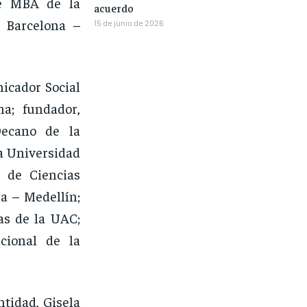
ve MBA de la
acuerdo
 Barcelona –
15 de junio de 2026
icador Social
na; fundador,
ecano de la
a Universidad
 de Ciencias
a – Medellín;
as de la UAC;
cional de la
ntidad, Gisela