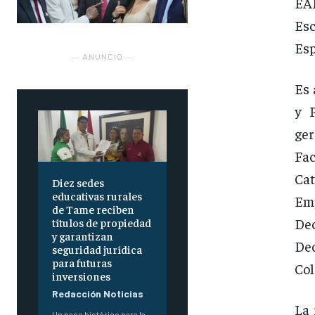
EA
Es
Esp
― ANUNCIO ―
Es 
y P
ge
Fac
Ca
Diez sedes
educativas rurales
Emp
de Tame reciben
Dec
títulos de propiedad
y garantizan
De
seguridad jurídica
para futuras
Col
inversiones
Redacción Noticias
La 
Un paso histórico para la