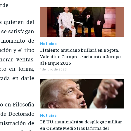
arde.
s quieren del
 se satisfagan
es momento de
Noticias
ción y el tipo
El talento araucano brillará en Bogotá:
Valentino Caroprese actuará en Joropo
erar ventas.
al Parque 2026
cto en forma,
1 de julio de 2026
cada en darle
o en Filosofía
s de Doctorado
Noticias
EE.UU. mantendrá su despliegue militar
nistración de
en Oriente Medio tras la firma del