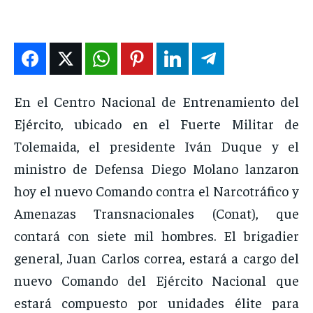
DEPORTES
DEPORTES
DEPORTES
DEPORTES
ENTRETENIMIENTO
ENTRETENIMIENTO
ENTRETENIMIENTO
ENTRETENIMIENTO
EN VIVO
EN VIVO
EN VIVO
EN VIVO
En el Centro Nacional de Entrenamiento del
NOSOTROS
NOSOTROS
NOSOTROS
NOSOTROS
Ejército, ubicado en el Fuerte Militar de
INSTITUCIONAL
INSTITUCIONAL
INSTITUCIONAL
INSTITUCIONAL
Tolemaida, el presidente Iván Duque y el
PUATE CON NOSOTROS
PUATE CON NOSOTROS
PUATE CON NOSOTROS
PUATE CON NOSOTROS
ministro de Defensa Diego Molano lanzaron
hoy el nuevo Comando contra el Narcotráfico y
Amenazas Transnacionales (Conat), que
contará con siete mil hombres. El brigadier
general, Juan Carlos correa, estará a cargo del
nuevo Comando del Ejército Nacional que
estará compuesto por unidades élite para