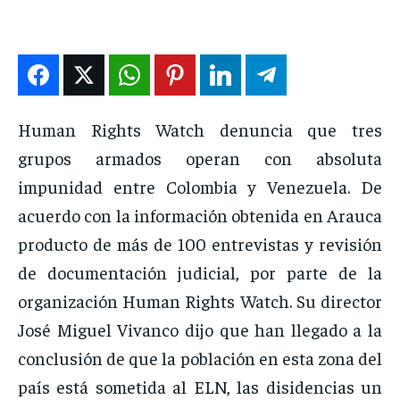
ENTRETENIMIENTO
ENTRETENIMIENTO
ENTRETENIMIENTO
ENTRETENIMIENTO
EN VIVO
EN VIVO
EN VIVO
EN VIVO
NOSOTROS
NOSOTROS
NOSOTROS
NOSOTROS
Human Rights Watch denuncia que tres
grupos armados operan con absoluta
INSTITUCIONAL
INSTITUCIONAL
INSTITUCIONAL
INSTITUCIONAL
impunidad entre Colombia y Venezuela. De
PUATE CON NOSOTROS
PUATE CON NOSOTROS
PUATE CON NOSOTROS
PUATE CON NOSOTROS
acuerdo con la información obtenida en Arauca
producto de más de 100 entrevistas y revisión
de documentación judicial, por parte de la
organización Human Rights Watch. Su director
José Miguel Vivanco dijo que han llegado a la
conclusión de que la población en esta zona del
país está sometida al ELN, las disidencias un