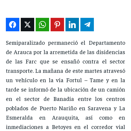
DEPORTES
DEPORTES
DEPORTES
DEPORTES
ENTRETENIMIENTO
ENTRETENIMIENTO
ENTRETENIMIENTO
ENTRETENIMIENTO
EN VIVO
EN VIVO
EN VIVO
EN VIVO
Semiparalizado permaneció el Departamento
NOSOTROS
NOSOTROS
NOSOTROS
NOSOTROS
de Arauca por la arremetida de las disidencias
INSTITUCIONAL
INSTITUCIONAL
INSTITUCIONAL
INSTITUCIONAL
de las Farc que se ensañó contra el sector
transporte. La mañana de este martes atravesó
PUATE CON NOSOTROS
PUATE CON NOSOTROS
PUATE CON NOSOTROS
PUATE CON NOSOTROS
un vehículo en la vía Fortul – Tame y en la
tarde se informó de la ubicación de un camión
en el sector de Banadía entre los centros
poblados de Puerto Nariño en Saravena y La
Esmeralda en Arauquita, así como en
inmediaciones a Betoyes en el corredor vial