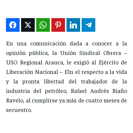
ENTRETENIMIENTO
ENTRETENIMIENTO
ENTRETENIMIENTO
ENTRETENIMIENTO
EN VIVO
EN VIVO
EN VIVO
EN VIVO
NOSOTROS
NOSOTROS
NOSOTROS
NOSOTROS
En una comunicación dada a conocer a la
opinión pública, la Unión Sindical Obrera –
INSTITUCIONAL
INSTITUCIONAL
INSTITUCIONAL
INSTITUCIONAL
USO Regional Arauca, le exigió al Ejército de
PUATE CON NOSOTROS
PUATE CON NOSOTROS
PUATE CON NOSOTROS
PUATE CON NOSOTROS
Liberación Nacional – Eln el respecto a la vida
y la pronta libertad del trabajador de la
industria del petróleo, Rafael Andrés Riaño
Ravelo, al cumplirse ya más de cuatro meses de
secuestro.