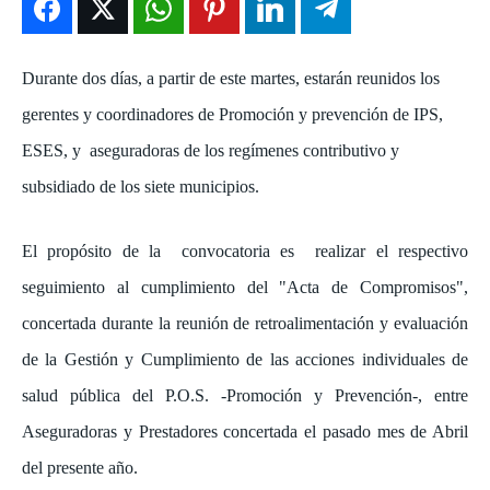
ENTRETENIMIENTO
ENTRETENIMIENTO
ENTRETENIMIENTO
ENTRETENIMIENTO
Durante dos días, a partir de este martes, estarán reunidos los
EN VIVO
EN VIVO
EN VIVO
EN VIVO
gerentes y coordinadores de Promoción y prevención de IPS,
NOSOTROS
NOSOTROS
NOSOTROS
NOSOTROS
ESES, y aseguradoras de los regímenes contributivo y
subsidiado de los siete municipios.
INSTITUCIONAL
INSTITUCIONAL
INSTITUCIONAL
INSTITUCIONAL
PUATE CON NOSOTROS
PUATE CON NOSOTROS
PUATE CON NOSOTROS
PUATE CON NOSOTROS
El propósito de la convocatoria es realizar el respectivo
seguimiento al cumplimiento del "Acta de Compromisos",
concertada durante la reunión de retroalimentación y evaluación
de la Gestión y Cumplimiento de las acciones individuales de
salud pública del P.O.S. -Promoción y Prevención-, entre
Aseguradoras y Prestadores concertada el pasado mes de Abril
del presente año.