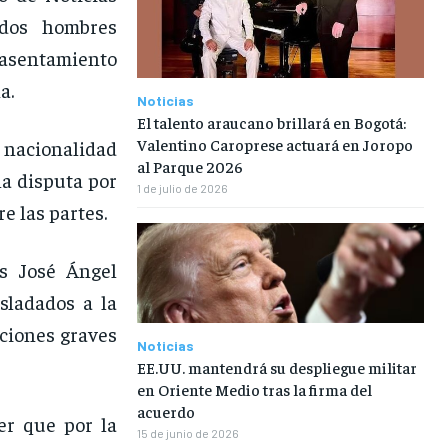
 dos hombres
 asentamiento
a.
Noticias
El talento araucano brillará en Bogotá:
Valentino Caroprese actuará en Joropo
 nacionalidad
al Parque 2026
a disputa por
1 de julio de 2026
re las partes.
os José Ángel
sladados a la
ciones graves
Noticias
EE.UU. mantendrá su despliegue militar
en Oriente Medio tras la firma del
acuerdo
er que por la
15 de junio de 2026