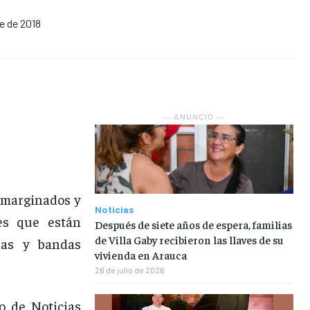
e de 2018
NOSOTROS
NOSOTROS
NOSOTROS
NOSOTROS
INSTITUCIONAL
INSTITUCIONAL
INSTITUCIONAL
INSTITUCIONAL
PUATE CON NOSOTROS
PUATE CON NOSOTROS
PUATE CON NOSOTROS
PUATE CON NOSOTROS
― ANUNCIO ―
 marginados y
Noticias
es que están
Después de siete años de espera, familias
de Villa Gaby recibieron las llaves de su
ias y bandas
vivienda en Arauca
26 de julio de 2026
o de Noticias