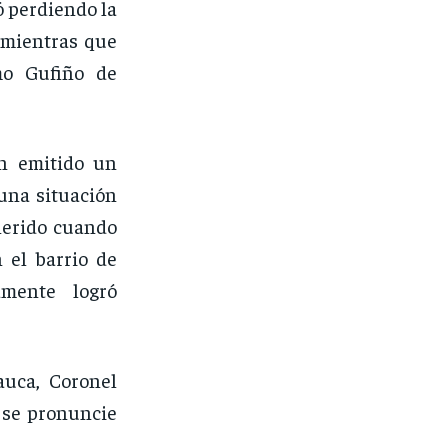
ó perdiendo la
 mientras que
mo Gufiño de
an emitido un
una situación
herido cuando
 el barrio de
amente logró
auca, Coronel
 se pronuncie