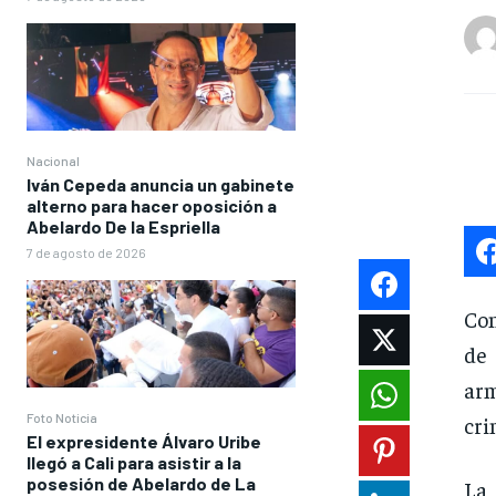
Nacional
Iván Cepeda anuncia un gabinete
alterno para hacer oposición a
Abelardo De la Espriella
7 de agosto de 2026
Con
de
ar
Foto Noticia
cri
El expresidente Álvaro Uribe
llegó a Cali para asistir a la
posesión de Abelardo de La
La 