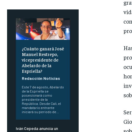
gra
vid
co
pro
Ha
¿Cuánto ganará José
Manuel Restrepo,
pro
vicepresidente de
Abelardo de la
ocu
Espriella?
ho
Redacción Noticias
in
Este 7 de agosto, Abelardo
de la Espriella se
sob
posesionará como
presidente de la
República. Desde Cali, el
mandatario entrante
Ser
iniciará su periodo de...
Gio
Iván Cepeda anuncia un
sob