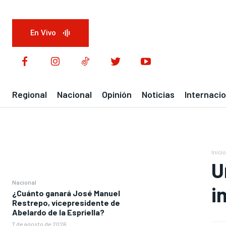
En Vivo
Regional
Nacional
Opinión
Noticias
Internacio
Inicio
U
Nacional
i
¿Cuánto ganará José Manuel
Restrepo, vicepresidente de
Abelardo de la Espriella?
7 de agosto de 2026