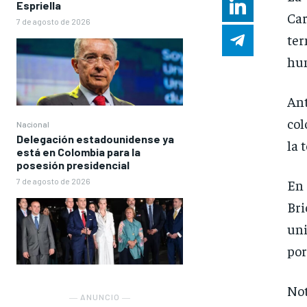
Espriella
Ca
7 de agosto de 2026
te
hum
Ant
col
Nacional
Delegación estadounidense ya
la 
está en Colombia para la
posesión presidencial
7 de agosto de 2026
En
Bri
uni
por
Not
― ANUNCIO ―