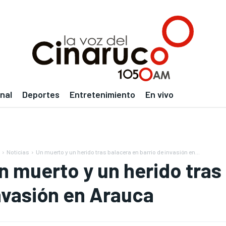
nal
Deportes
Entretenimiento
En vivo
Noticias
Un muerto y un herido tras balacera en barrio de invasión en...
n muerto y un herido tras
nvasión en Arauca