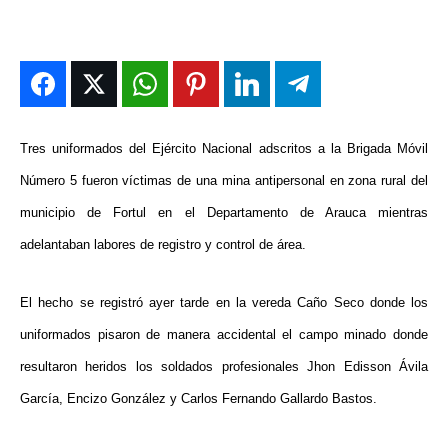
ENTRETENIMIENTO
ENTRETENIMIENTO
ENTRETENIMIENTO
ENTRETENIMIENTO
EN VIVO
EN VIVO
EN VIVO
EN VIVO
NOSOTROS
NOSOTROS
NOSOTROS
NOSOTROS
Tres uniformados del Ejército Nacional adscritos a la Brigada Móvil
INSTITUCIONAL
INSTITUCIONAL
INSTITUCIONAL
INSTITUCIONAL
Número 5 fueron víctimas de una mina antipersonal en zona rural del
PUATE CON NOSOTROS
PUATE CON NOSOTROS
PUATE CON NOSOTROS
PUATE CON NOSOTROS
municipio de Fortul en el Departamento de Arauca mientras
adelantaban labores de registro y control de área.
El hecho se registró ayer tarde en la vereda Caño Seco donde los
uniformados pisaron de manera accidental el campo minado donde
resultaron heridos los soldados profesionales Jhon Edisson Ávila
García, Encizo González y Carlos Fernando Gallardo Bastos.