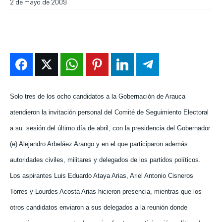
2 de mayo de 2009
ENTRETENIMIENTO
ENTRETENIMIENTO
ENTRETENIMIENTO
ENTRETENIMIENTO
EN VIVO
EN VIVO
EN VIVO
EN VIVO
NOSOTROS
NOSOTROS
NOSOTROS
NOSOTROS
INSTITUCIONAL
INSTITUCIONAL
INSTITUCIONAL
INSTITUCIONAL
Solo tres de los ocho candidatos a la Gobernación de Arauca
PUATE CON NOSOTROS
PUATE CON NOSOTROS
PUATE CON NOSOTROS
PUATE CON NOSOTROS
atendieron la invitación personal del Comité de Seguimiento Electoral
a su
sesión del último día de abril, con la presidencia del Gobernador
(e) Alejandro Arbeláez Arango y en el que participaron además
autoridades civiles, militares y delegados de los partidos políticos.
Los aspirantes Luis Eduardo Ataya Arias, Ariel Antonio Cisneros
Torres y Lourdes Acosta Arias hicieron presencia, mientras que los
otros candidatos enviaron a sus delegados a la reunión donde