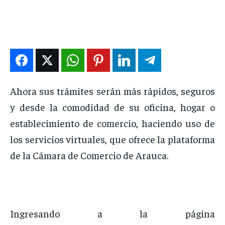
ENTRETENIMIENTO
ENTRETENIMIENTO
ENTRETENIMIENTO
ENTRETENIMIENTO
EN VIVO
EN VIVO
EN VIVO
EN VIVO
NOSOTROS
NOSOTROS
NOSOTROS
NOSOTROS
Ahora sus trámites serán más rápidos, seguros
INSTITUCIONAL
INSTITUCIONAL
INSTITUCIONAL
INSTITUCIONAL
y desde la comodidad de su oficina, hogar o
PUATE CON NOSOTROS
PUATE CON NOSOTROS
PUATE CON NOSOTROS
PUATE CON NOSOTROS
establecimiento de comercio, haciendo uso de
los servicios virtuales, que ofrece la plataforma
de la Cámara de Comercio de Arauca.
Ingresando a la página