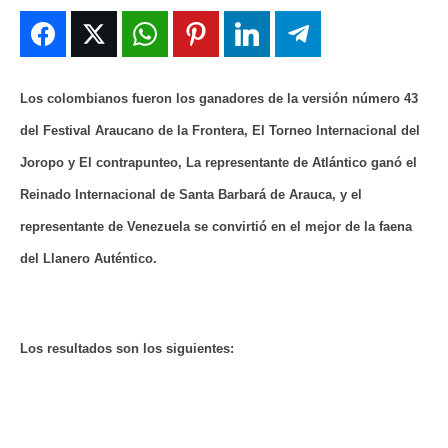
DEPORTES
DEPORTES
DEPORTES
DEPORTES
ENTRETENIMIENTO
ENTRETENIMIENTO
ENTRETENIMIENTO
ENTRETENIMIENTO
Los colombianos fueron los ganadores de la versión número 43
EN VIVO
EN VIVO
EN VIVO
EN VIVO
del Festival Araucano de la Frontera, El Torneo Internacional del
Joropo y El contrapunteo, La representante de Atlántico ganó el
NOSOTROS
NOSOTROS
NOSOTROS
NOSOTROS
Reinado Internacional de Santa Barbará de Arauca, y el
INSTITUCIONAL
INSTITUCIONAL
INSTITUCIONAL
INSTITUCIONAL
representante de Venezuela se convirtió en el mejor de la faena
PUATE CON NOSOTROS
PUATE CON NOSOTROS
PUATE CON NOSOTROS
PUATE CON NOSOTROS
del Llanero Auténtico.
Los resultados son los siguientes: