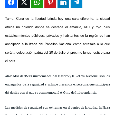
ENTRETENIMIENTO
ENTRETENIMIENTO
ENTRETENIMIENTO
ENTRETENIMIENTO
EN VIVO
EN VIVO
EN VIVO
EN VIVO
Tame, Cuna de la libertad brinda hoy una cara diferente, la ciudad
ofrece un colorido donde se destaca el amarillo, azul y rojo. Sus
NOSOTROS
NOSOTROS
NOSOTROS
NOSOTROS
establecimientos públicos, privados y habitantes de la región se han
INSTITUCIONAL
INSTITUCIONAL
INSTITUCIONAL
INSTITUCIONAL
anticipado a la izada del Pabellón Nacional como antesala a lo que
será la celebración patria del 20 de Julio el próximo lunes festivo para
PUATE CON NOSOTROS
PUATE CON NOSOTROS
PUATE CON NOSOTROS
PUATE CON NOSOTROS
el país.
Alrededor de 3.500 uniformados del Ejército y la Policía Nacional son los
encargados de la seguridad y ya hace presencia el personal que participará
del desfile con el que se conmemorará el Grito de Independencia.
Las medidas de seguridad son extremas en el centro de la ciudad, la Plaza