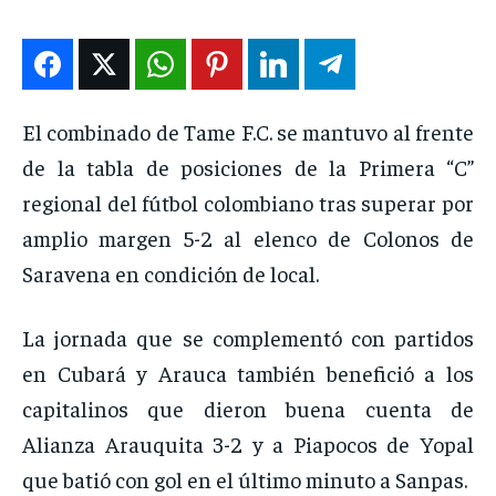
ENTRETENIMIENTO
ENTRETENIMIENTO
ENTRETENIMIENTO
ENTRETENIMIENTO
EN VIVO
EN VIVO
EN VIVO
EN VIVO
El combinado de Tame F.C. se mantuvo al frente
NOSOTROS
NOSOTROS
NOSOTROS
NOSOTROS
de la tabla de posiciones de la Primera “C”
INSTITUCIONAL
INSTITUCIONAL
INSTITUCIONAL
INSTITUCIONAL
regional del fútbol colombiano tras superar por
PUATE CON NOSOTROS
PUATE CON NOSOTROS
PUATE CON NOSOTROS
PUATE CON NOSOTROS
amplio margen 5-2 al elenco de Colonos de
Saravena en condición de local.
La jornada que se complementó con partidos
en Cubará y Arauca también benefició a los
capitalinos que dieron buena cuenta de
Alianza Arauquita 3-2 y a Piapocos de Yopal
que batió con gol en el último minuto a Sanpas.