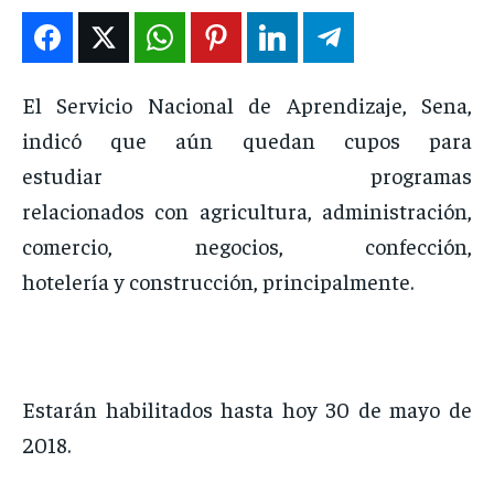
ENTRETENIMIENTO
ENTRETENIMIENTO
ENTRETENIMIENTO
ENTRETENIMIENTO
EN VIVO
EN VIVO
EN VIVO
EN VIVO
El Servicio Nacional de Aprendizaje, Sena,
indicó que aún quedan cupos para
NOSOTROS
NOSOTROS
NOSOTROS
NOSOTROS
estudiar programas
INSTITUCIONAL
INSTITUCIONAL
INSTITUCIONAL
INSTITUCIONAL
relacionados con agricultura, administración,
PUATE CON NOSOTROS
PUATE CON NOSOTROS
PUATE CON NOSOTROS
PUATE CON NOSOTROS
comercio, negocios, confección,
hotelería y construcción, principalmente.
Estarán habilitados hasta hoy 30 de mayo de
2018.