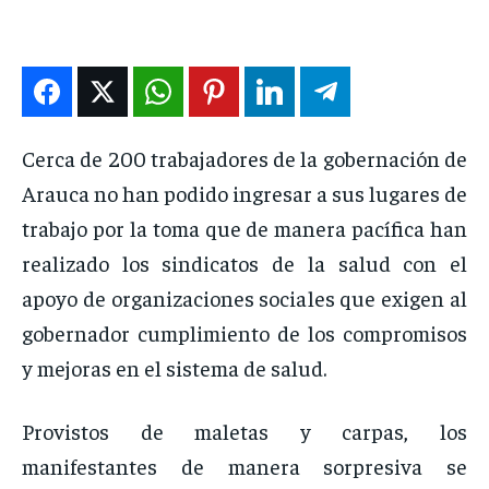
INTERNACIONAL
INTERNACIONAL
INTERNACIONAL
INTERNACIONAL
DEPORTES
DEPORTES
DEPORTES
DEPORTES
ENTRETENIMIENTO
ENTRETENIMIENTO
ENTRETENIMIENTO
ENTRETENIMIENTO
EN VIVO
EN VIVO
EN VIVO
EN VIVO
Cerca de 200 trabajadores de la gobernación de
Arauca no han podido ingresar a sus lugares de
NOSOTROS
NOSOTROS
NOSOTROS
NOSOTROS
trabajo por la toma que de manera pacífica han
INSTITUCIONAL
INSTITUCIONAL
INSTITUCIONAL
INSTITUCIONAL
realizado los sindicatos de la salud con el
PUATE CON NOSOTROS
PUATE CON NOSOTROS
PUATE CON NOSOTROS
PUATE CON NOSOTROS
apoyo de organizaciones sociales que exigen al
gobernador cumplimiento de los compromisos
y mejoras en el sistema de salud.
Provistos de maletas y carpas, los
manifestantes de manera sorpresiva se