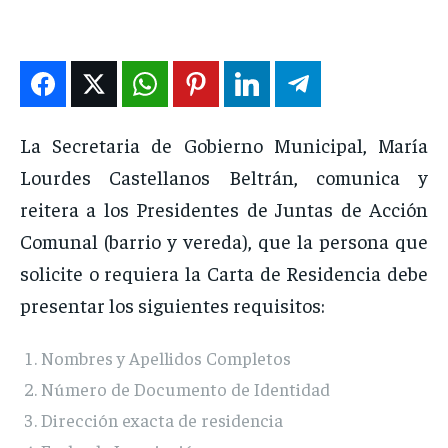
ENTRETENIMIENTO
ENTRETENIMIENTO
ENTRETENIMIENTO
ENTRETENIMIENTO
EN VIVO
EN VIVO
EN VIVO
EN VIVO
NOSOTROS
NOSOTROS
NOSOTROS
NOSOTROS
La Secretaria de Gobierno Municipal, María
Lourdes Castellanos Beltrán, comunica y
INSTITUCIONAL
INSTITUCIONAL
INSTITUCIONAL
INSTITUCIONAL
reitera a los Presidentes de Juntas de Acción
PUATE CON NOSOTROS
PUATE CON NOSOTROS
PUATE CON NOSOTROS
PUATE CON NOSOTROS
Comunal (barrio y vereda), que la persona que
solicite o requiera la Carta de Residencia debe
presentar los siguientes requisitos:
Nombres y Apellidos Completos
Número de Documento de Identidad
Dirección exacta de residencia