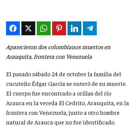
NOTICIAS
NOTICIAS
NOTICIAS
NOTICIAS
INTERNACIONAL
INTERNACIONAL
INTERNACIONAL
INTERNACIONAL
DEPORTES
DEPORTES
DEPORTES
DEPORTES
ENTRETENIMIENTO
ENTRETENIMIENTO
ENTRETENIMIENTO
ENTRETENIMIENTO
Aparecieron dos colombianos muertos en
EN VIVO
EN VIVO
EN VIVO
EN VIVO
Arauquita, frontera con Venezuela
El pasado sábado 24 de octubre la familia del
NOSOTROS
NOSOTROS
NOSOTROS
NOSOTROS
cucuteño Édgar García se enteró de su muerte.
INSTITUCIONAL
INSTITUCIONAL
INSTITUCIONAL
INSTITUCIONAL
El cuerpo fue encontrado a orillas del río
PUATE CON NOSOTROS
PUATE CON NOSOTROS
PUATE CON NOSOTROS
PUATE CON NOSOTROS
Arauca en la vereda El Cedrito, Arauquita, en la
frontera con Venezuela, junto a otro hombre
natural de Arauca que no fue identificado.