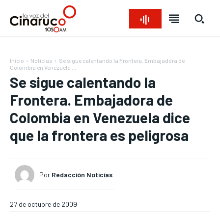
Inicio
Noticias
Se sigue calentando la Frontera. Embajadora de
Colombia en Venezuela ...
Se sigue calentando la
Frontera. Embajadora de
Colombia en Venezuela dice
que la frontera es peligrosa
Por
Redacción Noticias
Bienvenido a La Voz del Cinaruco
Bienvenido a La Voz del Cinaruco
Bienvenido a La Voz del Cinaruco
Bienvenido a La Voz del Cinaruco
27 de octubre de 2009
REGIONAL
REGIONAL
REGIONAL
REGIONAL
NACIONAL
NACIONAL
NACIONAL
NACIONAL
OPINIÓN
OPINIÓN
OPINIÓN
OPINIÓN