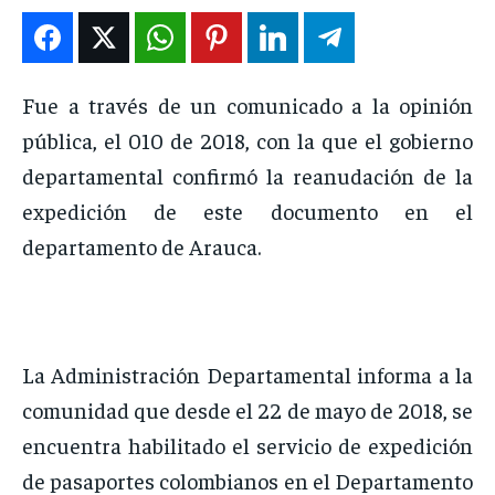
ENTRETENIMIENTO
ENTRETENIMIENTO
ENTRETENIMIENTO
ENTRETENIMIENTO
EN VIVO
EN VIVO
EN VIVO
EN VIVO
Fue a través de un comunicado a la opinión
pública, el 010 de 2018, con la que el gobierno
NOSOTROS
NOSOTROS
NOSOTROS
NOSOTROS
departamental confirmó la reanudación de la
INSTITUCIONAL
INSTITUCIONAL
INSTITUCIONAL
INSTITUCIONAL
expedición de este documento en el
PUATE CON NOSOTROS
PUATE CON NOSOTROS
PUATE CON NOSOTROS
PUATE CON NOSOTROS
departamento de Arauca.
La Administración Departamental informa a la
comunidad que desde el 22 de mayo de 2018, se
encuentra habilitado el servicio de expedición
de pasaportes colombianos en el Departamento