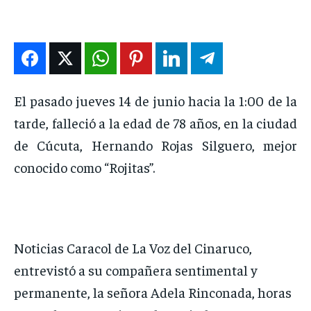
DEPORTES
DEPORTES
DEPORTES
DEPORTES
ENTRETENIMIENTO
ENTRETENIMIENTO
ENTRETENIMIENTO
ENTRETENIMIENTO
EN VIVO
EN VIVO
EN VIVO
EN VIVO
El pasado jueves 14 de junio hacia la 1:00 de la
NOSOTROS
NOSOTROS
NOSOTROS
NOSOTROS
tarde, falleció a la edad de 78 años, en la ciudad
INSTITUCIONAL
INSTITUCIONAL
INSTITUCIONAL
INSTITUCIONAL
de Cúcuta, Hernando Rojas Silguero, mejor
PUATE CON NOSOTROS
PUATE CON NOSOTROS
PUATE CON NOSOTROS
PUATE CON NOSOTROS
conocido como “Rojitas”.
Noticias Caracol de La Voz del Cinaruco,
entrevistó a su compañera sentimental y
permanente, la señora Adela Rinconada, horas