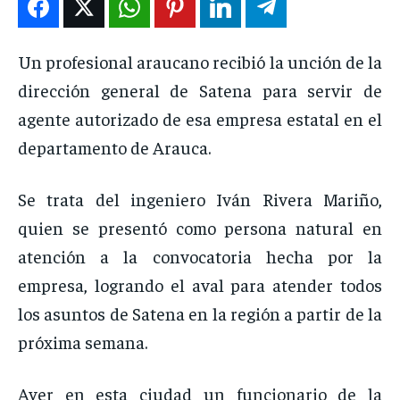
ENTRETENIMIENTO
ENTRETENIMIENTO
ENTRETENIMIENTO
ENTRETENIMIENTO
EN VIVO
EN VIVO
EN VIVO
EN VIVO
Un profesional araucano recibió la unción de la
dirección general de Satena para servir de
NOSOTROS
NOSOTROS
NOSOTROS
NOSOTROS
agente autorizado de esa empresa estatal en el
departamento de Arauca.
INSTITUCIONAL
INSTITUCIONAL
INSTITUCIONAL
INSTITUCIONAL
PUATE CON NOSOTROS
PUATE CON NOSOTROS
PUATE CON NOSOTROS
PUATE CON NOSOTROS
Se trata del ingeniero Iván Rivera Mariño,
quien se presentó como persona natural en
atención a la convocatoria hecha por la
empresa, logrando el aval para atender todos
los asuntos de Satena en la región a partir de la
próxima semana.
Ayer en esta ciudad un funcionario de la