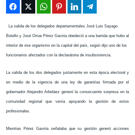
ENTRETENIMIENTO
ENTRETENIMIENTO
ENTRETENIMIENTO
ENTRETENIMIENTO
EN VIVO
EN VIVO
EN VIVO
EN VIVO
La salida de los delegados departamentales José Luis Sayago
NOSOTROS
NOSOTROS
NOSOTROS
NOSOTROS
Botello y José Omar Pérez Gaviria obedeció a una barrida que hubo al
interior de ese organismo en la capital del país, según dijo uno de los
INSTITUCIONAL
INSTITUCIONAL
INSTITUCIONAL
INSTITUCIONAL
funcionarios afectados con la declaratoria de insubsistencia.
PUATE CON NOSOTROS
PUATE CON NOSOTROS
PUATE CON NOSOTROS
PUATE CON NOSOTROS
La salida de los dos delegados justamente en esta época electoral y
en medio de la vigencia de una ley de garantías firmada por el
gobernador Alejandro Arbeláez generó la consecuente sorpresa en la
comunidad regional que venía apoyando la gestión de estos
profesionales.
Mientras Pérez Gaviria señalaba que su gestión generó acciones